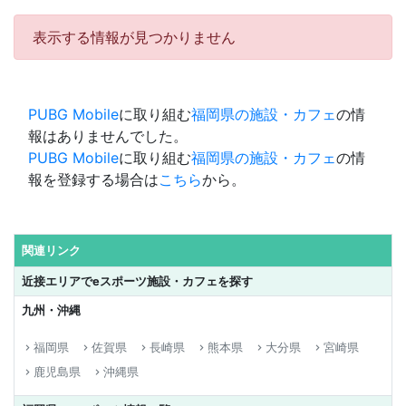
表示する情報が見つかりません
PUBG Mobile
に取り組む
福岡県の施設・カフェ
の情
報はありませんでした。
PUBG Mobile
に取り組む
福岡県の施設・カフェ
の情
報を登録する場合は
こちら
から。
関連リンク
近接エリアでeスポーツ施設・カフェを探す
九州・沖縄
福岡県
佐賀県
長崎県
熊本県
大分県
宮崎県
keyboard_arrow_right
keyboard_arrow_right
keyboard_arrow_right
keyboard_arrow_right
keyboard_arrow_right
keyboard_arrow_right
鹿児島県
沖縄県
keyboard_arrow_right
keyboard_arrow_right