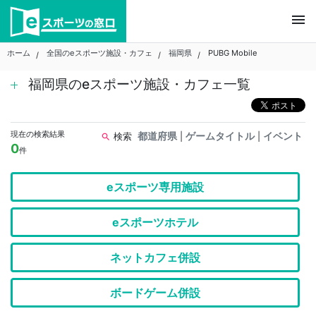
Skip
menu
to
content
ホーム
全国のeスポーツ施設・カフェ
福岡県
PUBG Mobile
福岡県のeスポーツ施設・カフェ一覧
現在の検索結果
都道府県
ゲームタイトル
イベント
検索
|
|
search
0
件
eスポーツ専用施設
eスポーツホテル
ネットカフェ併設
ボードゲーム併設