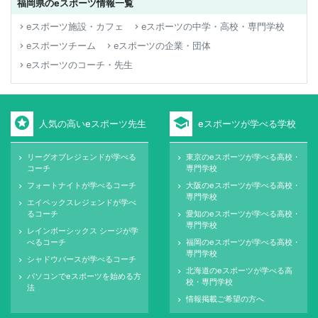
福岡県のeスポーツ情報一覧
eスポーツ施設・カフェ
eスポーツの中学・高校・専門学校
keyboard_arrow_right
keyboard_arrow_right
eスポーツチーム
eスポーツの企業・団体
keyboard_arrow_right
keyboard_arrow_right
eスポーツのコーチ・先生
keyboard_arrow_right
stars
school
人気の高いeスポーツ先生
eスポーツが学べる学校
リーグオブレジェンドが学べる
東京のeスポーツが学べる高校・
keyboard_arrow_right
keyboard_arrow_right
コーチ
専門学校
フォートナイトが学べるコーチ
大阪のeスポーツが学べる高校・
keyboard_arrow_right
keyboard_arrow_right
専門学校
エイペックスレジェンドが学べ
keyboard_arrow_right
るコーチ
愛知のeスポーツが学べる高校・
keyboard_arrow_right
専門学校
レインボーシックス シージが学
keyboard_arrow_right
べるコーチ
福岡のeスポーツが学べる高校・
keyboard_arrow_right
専門学校
シャドウバースが学べるコーチ
keyboard_arrow_right
北海道のeスポーツが学べる高
keyboard_arrow_right
パソコンでeスポーツを始める方
keyboard_arrow_right
校・専門学校
法
情報掲載ご希望の方へ
keyboard_arrow_right