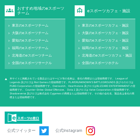
おすすめ地域のeスポーツ
groups
foundation
eスポーツカフェ・施設
チーム
東京のeスポーツチーム
東京のeスポーツカフェ・施設
keyboard_arrow_right
keyboard_arrow_right
大阪のeスポーツチーム
大阪のeスポーツカフェ・施設
keyboard_arrow_right
keyboard_arrow_right
愛知のeスポーツチーム
愛知のeスポーツカフェ・施設
keyboard_arrow_right
keyboard_arrow_right
福岡のeスポーツチーム
福岡のeスポーツカフェ・施設
keyboard_arrow_right
keyboard_arrow_right
北海道のeスポーツチーム
北海道のeスポーツカフェ・施設
keyboard_arrow_right
keyboard_arrow_right
全国のeスポーツサークル
全国のeスポーツホテル
keyboard_arrow_right
keyboard_arrow_right
本サイトに掲載されている製品またはサービス等の名称は、各社の商標または登録商標です。 League of
warning
Legends 及びロゴは Riot Games の登録商標です。PLAYERUNKNOWN'S BATTLEGROUNDS 及びそのロゴは
PUBG Corporation の登録商標です。Overwatch、Hearthstone 及びロゴはBLIZZARD ENTERTAINMENT の登
録商標です。 Counter-Strike: Global Oﬀensive、 Dota 2 及びロゴは Valve Corporation の登録商標です。
Shadowverse 及びロゴは株式会社 Cygames の商標または登録商標です。その他の会社名、製品名は各社の商
標または登録商標です。
公式ツイッター
公式Instagram