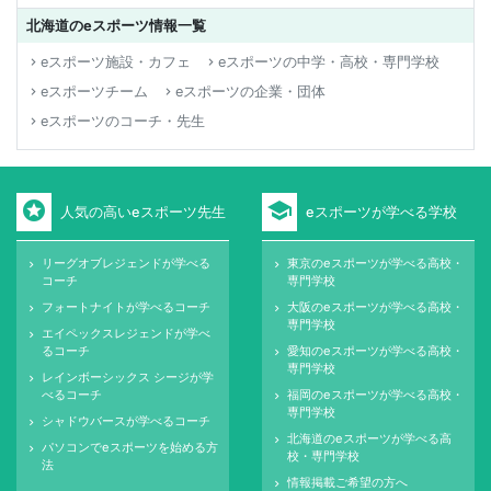
北海道のeスポーツ情報一覧
eスポーツ施設・カフェ
eスポーツの中学・高校・専門学校
keyboard_arrow_right
keyboard_arrow_right
eスポーツチーム
eスポーツの企業・団体
keyboard_arrow_right
keyboard_arrow_right
eスポーツのコーチ・先生
keyboard_arrow_right
stars
school
人気の高いeスポーツ先生
eスポーツが学べる学校
リーグオブレジェンドが学べる
東京のeスポーツが学べる高校・
keyboard_arrow_right
keyboard_arrow_right
コーチ
専門学校
フォートナイトが学べるコーチ
大阪のeスポーツが学べる高校・
keyboard_arrow_right
keyboard_arrow_right
専門学校
エイペックスレジェンドが学べ
keyboard_arrow_right
るコーチ
愛知のeスポーツが学べる高校・
keyboard_arrow_right
専門学校
レインボーシックス シージが学
keyboard_arrow_right
べるコーチ
福岡のeスポーツが学べる高校・
keyboard_arrow_right
専門学校
シャドウバースが学べるコーチ
keyboard_arrow_right
北海道のeスポーツが学べる高
keyboard_arrow_right
パソコンでeスポーツを始める方
keyboard_arrow_right
校・専門学校
法
情報掲載ご希望の方へ
keyboard_arrow_right