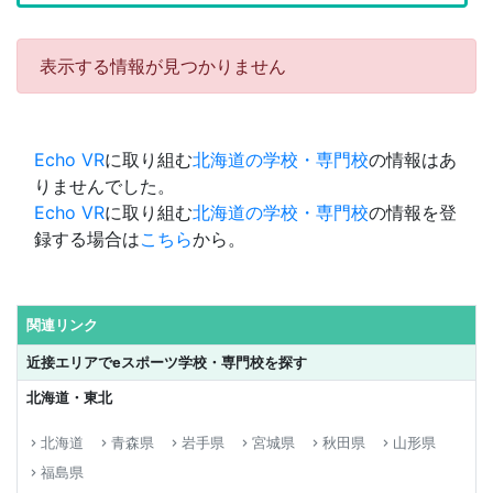
表示する情報が見つかりません
Echo VR
に取り組む
北海道の学校・専門校
の情報はあ
りませんでした。
Echo VR
に取り組む
北海道の学校・専門校
の情報を登
録する場合は
こちら
から。
関連リンク
近接エリアでeスポーツ学校・専門校を探す
北海道・東北
北海道
青森県
岩手県
宮城県
秋田県
山形県
keyboard_arrow_right
keyboard_arrow_right
keyboard_arrow_right
keyboard_arrow_right
keyboard_arrow_right
keyboard_arrow_right
福島県
keyboard_arrow_right