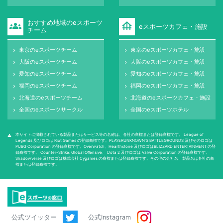
おすすめ地域のeスポーツ
groups
foundation
eスポーツカフェ・施設
チーム
東京のeスポーツチーム
東京のeスポーツカフェ・施設
keyboard_arrow_right
keyboard_arrow_right
大阪のeスポーツチーム
大阪のeスポーツカフェ・施設
keyboard_arrow_right
keyboard_arrow_right
愛知のeスポーツチーム
愛知のeスポーツカフェ・施設
keyboard_arrow_right
keyboard_arrow_right
福岡のeスポーツチーム
福岡のeスポーツカフェ・施設
keyboard_arrow_right
keyboard_arrow_right
北海道のeスポーツチーム
北海道のeスポーツカフェ・施設
keyboard_arrow_right
keyboard_arrow_right
全国のeスポーツサークル
全国のeスポーツホテル
keyboard_arrow_right
keyboard_arrow_right
本サイトに掲載されている製品またはサービス等の名称は、各社の商標または登録商標です。 League of
warning
Legends 及びロゴは Riot Games の登録商標です。PLAYERUNKNOWN'S BATTLEGROUNDS 及びそのロゴは
PUBG Corporation の登録商標です。Overwatch、Hearthstone 及びロゴはBLIZZARD ENTERTAINMENT の登
録商標です。 Counter-Strike: Global Oﬀensive、 Dota 2 及びロゴは Valve Corporation の登録商標です。
Shadowverse 及びロゴは株式会社 Cygames の商標または登録商標です。その他の会社名、製品名は各社の商
標または登録商標です。
公式ツイッター
公式Instagram