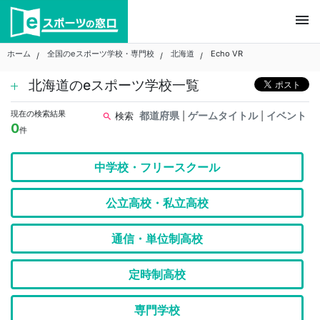
Skip
menu
to
content
ホーム
全国のeスポーツ学校・専門校
北海道
Echo VR
北海道のeスポーツ学校一覧
現在の検索結果
都道府県
ゲームタイトル
イベント
検索
|
|
search
0
件
中学校・フリースクール
公立高校・私立高校
通信・単位制高校
定時制高校
専門学校