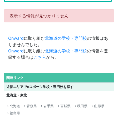
表示する情報が見つかりません
Onward
に取り組む
北海道の学校・専門校
の情報はあ
りませんでした。
Onward
に取り組む
北海道の学校・専門校
の情報を登
録する場合は
こちら
から。
関連リンク
近接エリアでeスポーツ学校・専門校を探す
北海道・東北
北海道
青森県
岩手県
宮城県
秋田県
山形県
keyboard_arrow_right
keyboard_arrow_right
keyboard_arrow_right
keyboard_arrow_right
keyboard_arrow_right
keyboard_arrow_right
福島県
keyboard_arrow_right