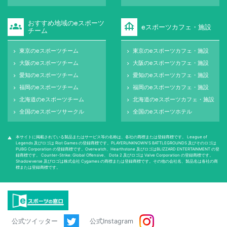
おすすめ地域のeスポーツ
groups
foundation
eスポーツカフェ・施設
チーム
東京のeスポーツチーム
東京のeスポーツカフェ・施設
keyboard_arrow_right
keyboard_arrow_right
大阪のeスポーツチーム
大阪のeスポーツカフェ・施設
keyboard_arrow_right
keyboard_arrow_right
愛知のeスポーツチーム
愛知のeスポーツカフェ・施設
keyboard_arrow_right
keyboard_arrow_right
福岡のeスポーツチーム
福岡のeスポーツカフェ・施設
keyboard_arrow_right
keyboard_arrow_right
北海道のeスポーツチーム
北海道のeスポーツカフェ・施設
keyboard_arrow_right
keyboard_arrow_right
全国のeスポーツサークル
全国のeスポーツホテル
keyboard_arrow_right
keyboard_arrow_right
本サイトに掲載されている製品またはサービス等の名称は、各社の商標または登録商標です。 League of
warning
Legends 及びロゴは Riot Games の登録商標です。PLAYERUNKNOWN'S BATTLEGROUNDS 及びそのロゴは
PUBG Corporation の登録商標です。Overwatch、Hearthstone 及びロゴはBLIZZARD ENTERTAINMENT の登
録商標です。 Counter-Strike: Global Oﬀensive、 Dota 2 及びロゴは Valve Corporation の登録商標です。
Shadowverse 及びロゴは株式会社 Cygames の商標または登録商標です。その他の会社名、製品名は各社の商
標または登録商標です。
公式ツイッター
公式Instagram