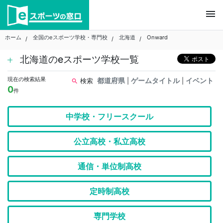
Skip
menu
to
content
ホーム
全国のeスポーツ学校・専門校
北海道
Onward
北海道のeスポーツ学校一覧
現在の検索結果
都道府県
ゲームタイトル
イベント
検索
|
|
search
0
件
中学校・フリースクール
公立高校・私立高校
通信・単位制高校
定時制高校
専門学校