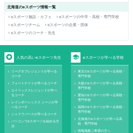
北海道のeスポーツ情報一覧
eスポーツ施設・カフェ
eスポーツの中学・高校・専門学校
keyboard_arrow_right
keyboard_arrow_right
eスポーツチーム
eスポーツの企業・団体
keyboard_arrow_right
keyboard_arrow_right
eスポーツのコーチ・先生
keyboard_arrow_right
stars
school
人気の高いeスポーツ先生
eスポーツが学べる学校
リーグオブレジェンドが学べる
東京のeスポーツが学べる高校・
keyboard_arrow_right
keyboard_arrow_right
コーチ
専門学校
フォートナイトが学べるコーチ
大阪のeスポーツが学べる高校・
keyboard_arrow_right
keyboard_arrow_right
専門学校
エイペックスレジェンドが学べ
keyboard_arrow_right
るコーチ
愛知のeスポーツが学べる高校・
keyboard_arrow_right
専門学校
レインボーシックス シージが学
keyboard_arrow_right
べるコーチ
福岡のeスポーツが学べる高校・
keyboard_arrow_right
専門学校
シャドウバースが学べるコーチ
keyboard_arrow_right
北海道のeスポーツが学べる高
keyboard_arrow_right
パソコンでeスポーツを始める方
keyboard_arrow_right
校・専門学校
法
情報掲載ご希望の方へ
keyboard_arrow_right