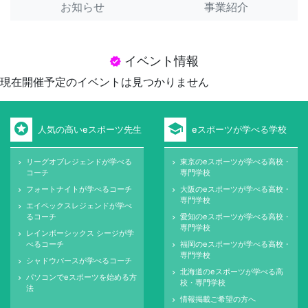
お知らせ
事業紹介
イベント情報
verified
現在開催予定のイベントは見つかりません
stars
school
人気の高いeスポーツ先生
eスポーツが学べる学校
リーグオブレジェンドが学べる
東京のeスポーツが学べる高校・
keyboard_arrow_right
keyboard_arrow_right
コーチ
専門学校
フォートナイトが学べるコーチ
大阪のeスポーツが学べる高校・
keyboard_arrow_right
keyboard_arrow_right
専門学校
エイペックスレジェンドが学べ
keyboard_arrow_right
るコーチ
愛知のeスポーツが学べる高校・
keyboard_arrow_right
専門学校
レインボーシックス シージが学
keyboard_arrow_right
べるコーチ
福岡のeスポーツが学べる高校・
keyboard_arrow_right
専門学校
シャドウバースが学べるコーチ
keyboard_arrow_right
北海道のeスポーツが学べる高
keyboard_arrow_right
パソコンでeスポーツを始める方
keyboard_arrow_right
校・専門学校
法
情報掲載ご希望の方へ
keyboard_arrow_right