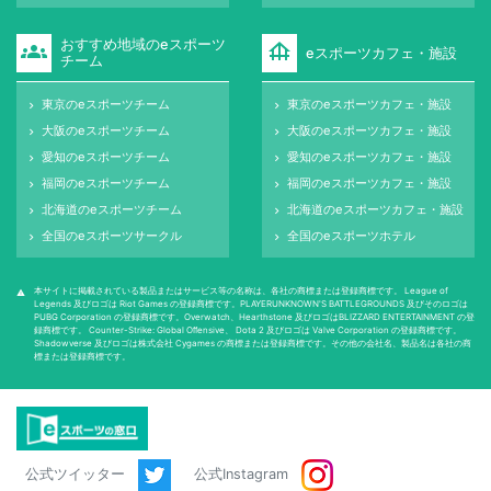
おすすめ地域のeスポーツ
groups
foundation
eスポーツカフェ・施設
チーム
東京のeスポーツチーム
東京のeスポーツカフェ・施設
keyboard_arrow_right
keyboard_arrow_right
大阪のeスポーツチーム
大阪のeスポーツカフェ・施設
keyboard_arrow_right
keyboard_arrow_right
愛知のeスポーツチーム
愛知のeスポーツカフェ・施設
keyboard_arrow_right
keyboard_arrow_right
福岡のeスポーツチーム
福岡のeスポーツカフェ・施設
keyboard_arrow_right
keyboard_arrow_right
北海道のeスポーツチーム
北海道のeスポーツカフェ・施設
keyboard_arrow_right
keyboard_arrow_right
全国のeスポーツサークル
全国のeスポーツホテル
keyboard_arrow_right
keyboard_arrow_right
本サイトに掲載されている製品またはサービス等の名称は、各社の商標または登録商標です。 League of
warning
Legends 及びロゴは Riot Games の登録商標です。PLAYERUNKNOWN'S BATTLEGROUNDS 及びそのロゴは
PUBG Corporation の登録商標です。Overwatch、Hearthstone 及びロゴはBLIZZARD ENTERTAINMENT の登
録商標です。 Counter-Strike: Global Oﬀensive、 Dota 2 及びロゴは Valve Corporation の登録商標です。
Shadowverse 及びロゴは株式会社 Cygames の商標または登録商標です。その他の会社名、製品名は各社の商
標または登録商標です。
公式ツイッター
公式Instagram