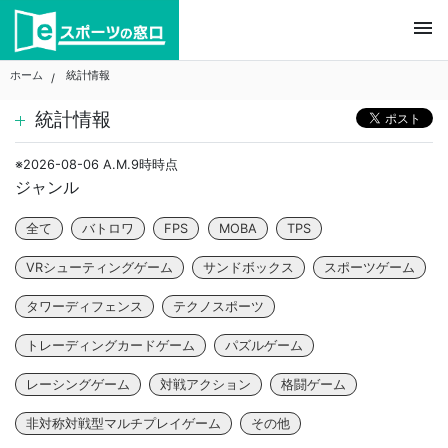
Skip
menu
to
content
ホーム
統計情報
統計情報
※2026-08-06 A.M.9時時点
ジャンル
全て
バトロワ
FPS
MOBA
TPS
VRシューティングゲーム
サンドボックス
スポーツゲーム
タワーディフェンス
テクノスポーツ
トレーディングカードゲーム
パズルゲーム
レーシングゲーム
対戦アクション
格闘ゲーム
非対称対戦型マルチプレイゲーム
その他