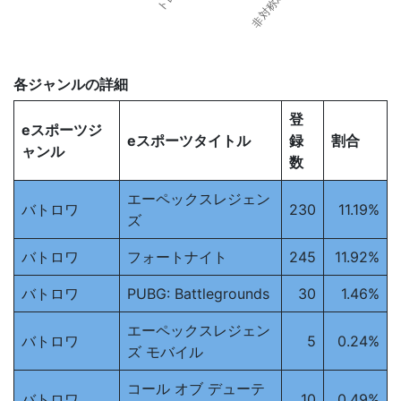
各ジャンルの詳細
登
eスポーツジ
eスポーツタイトル
録
割合
ャンル
数
エーペックスレジェン
バトロワ
230
11.19%
ズ
バトロワ
フォートナイト
245
11.92%
バトロワ
PUBG: Battlegrounds
30
1.46%
エーペックスレジェン
バトロワ
5
0.24%
ズ モバイル
コール オブ デューテ
バトロワ
10
0.49%