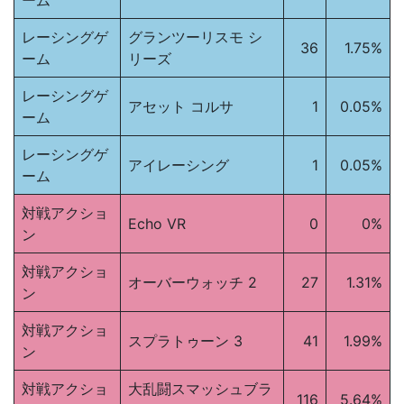
レーシングゲ
グランツーリスモ シ
36
1.75%
ーム
リーズ
レーシングゲ
アセット コルサ
1
0.05%
ーム
レーシングゲ
アイレーシング
1
0.05%
ーム
対戦アクショ
Echo VR
0
0%
ン
対戦アクショ
オーバーウォッチ 2
27
1.31%
ン
対戦アクショ
スプラトゥーン 3
41
1.99%
ン
対戦アクショ
大乱闘スマッシュブラ
116
5.64%