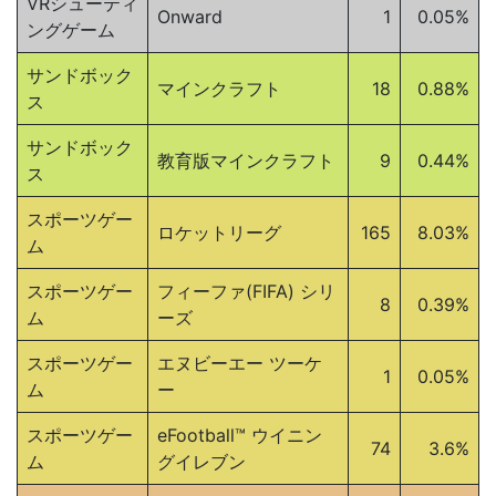
VRシューティ
Onward
1
0.05%
ングゲーム
サンドボック
マインクラフト
18
0.88%
ス
サンドボック
教育版マインクラフト
9
0.44%
ス
スポーツゲー
ロケットリーグ
165
8.03%
ム
スポーツゲー
フィーファ(FIFA) シリ
8
0.39%
ム
ーズ
スポーツゲー
エヌビーエー ツーケ
1
0.05%
ム
ー
スポーツゲー
eFootball™ ウイニン
74
3.6%
ム
グイレブン