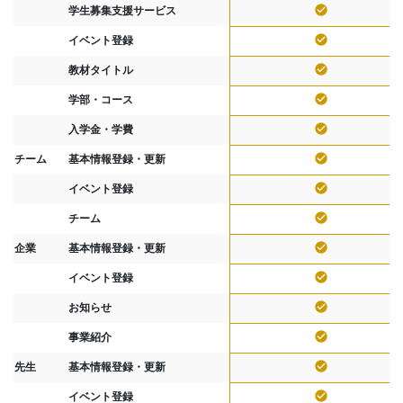
check_circle
学生募集支援サービス
check_circle
イベント登録
check_circle
教材タイトル
check_circle
学部・コース
check_circle
入学金・学費
check_circle
チーム
基本情報登録・更新
check_circle
イベント登録
check_circle
チーム
check_circle
企業
基本情報登録・更新
check_circle
イベント登録
check_circle
お知らせ
check_circle
事業紹介
check_circle
先生
基本情報登録・更新
check_circle
イベント登録