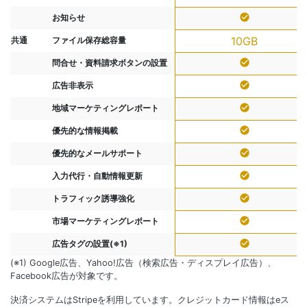
check_circle
お知らせ
10GB
共通
ファイル保存総容量
check_circle
問合せ・資料請求ボタンの設置
check_circle
広告非表示
check_circle
地域マーケティングレポート
check_circle
優先的な情報掲載
check_circle
優先的なメールサポート
check_circle
入力代行・自動情報更新
check_circle
トラフィック誘導強化
check_circle
市場マーケティングレポート
check_circle
広告タグの設置(※1)
(※1) Google広告、Yahoo!広告（検索広告・ディスプレイ広告）、
Facebook広告が対象です。
決済システムはStripeを利用しています。クレジットカード情報はeス