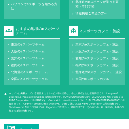
北海道のeスポーツが学べる高
keyboard_arrow_right
パソコンでeスポーツを始める方
keyboard_arrow_right
校・専門学校
法
情報掲載ご希望の方へ
keyboard_arrow_right
おすすめ地域のeスポーツ
groups
foundation
eスポーツカフェ・施設
チーム
東京のeスポーツチーム
東京のeスポーツカフェ・施設
keyboard_arrow_right
keyboard_arrow_right
大阪のeスポーツチーム
大阪のeスポーツカフェ・施設
keyboard_arrow_right
keyboard_arrow_right
愛知のeスポーツチーム
愛知のeスポーツカフェ・施設
keyboard_arrow_right
keyboard_arrow_right
福岡のeスポーツチーム
福岡のeスポーツカフェ・施設
keyboard_arrow_right
keyboard_arrow_right
北海道のeスポーツチーム
北海道のeスポーツカフェ・施設
keyboard_arrow_right
keyboard_arrow_right
全国のeスポーツサークル
全国のeスポーツホテル
keyboard_arrow_right
keyboard_arrow_right
本サイトに掲載されている製品またはサービス等の名称は、各社の商標または登録商標です。 League of
warning
Legends 及びロゴは Riot Games の登録商標です。PLAYERUNKNOWN'S BATTLEGROUNDS 及びそのロゴは
PUBG Corporation の登録商標です。Overwatch、Hearthstone 及びロゴはBLIZZARD ENTERTAINMENT の登
録商標です。 Counter-Strike: Global Oﬀensive、 Dota 2 及びロゴは Valve Corporation の登録商標です。
Shadowverse 及びロゴは株式会社 Cygames の商標または登録商標です。その他の会社名、製品名は各社の商
標または登録商標です。