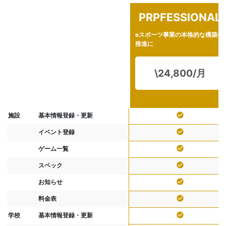
PRPFESSIONAL
eスポーツ事業の本格的な構築や
推進に
\24,800/月
check_circle
施設
基本情報登録・更新
check_circle
イベント登録
check_circle
ゲーム一覧
check_circle
スペック
check_circle
お知らせ
check_circle
料金表
check_circle
学校
基本情報登録・更新