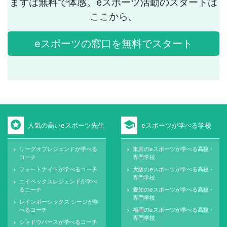
まずは無料で体感。eスポーツ活動のスタートは
ここから。
eスポーツの窓口を無料でスタート
stars
school
人気の高いeスポーツ先生
eスポーツが学べる学校
リーグオブレジェンドが学べる
東京のeスポーツが学べる高校・
keyboard_arrow_right
keyboard_arrow_right
コーチ
専門学校
フォートナイトが学べるコーチ
大阪のeスポーツが学べる高校・
keyboard_arrow_right
keyboard_arrow_right
専門学校
エイペックスレジェンドが学べ
keyboard_arrow_right
るコーチ
愛知のeスポーツが学べる高校・
keyboard_arrow_right
専門学校
レインボーシックス シージが学
keyboard_arrow_right
べるコーチ
福岡のeスポーツが学べる高校・
keyboard_arrow_right
専門学校
シャドウバースが学べるコーチ
keyboard_arrow_right