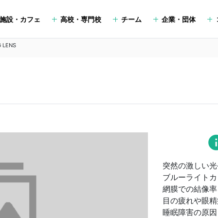
施設・カフェ
高校・専門校
チーム
企業・団体
 LENS
in
突然の激しい光
ブルーライトカ
網膜での結像率
目の疲れや眼精
睡眠障害の原因