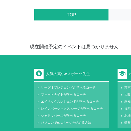
TOP
現在開催予定のイベントは見つかりません
stars
school
人気の高いeスポーツ先生
リーグオブレジェンドが学べるコーチ
東京
keyboard_arrow_right
keyboard_arrow_right
フォートナイトが学べるコーチ
大阪
keyboard_arrow_right
keyboard_arrow_right
エイペックスレジェンドが学べるコーチ
愛知
keyboard_arrow_right
keyboard_arrow_right
レインボーシックス シージが学べるコーチ
福岡
keyboard_arrow_right
keyboard_arrow_right
シャドウバースが学べるコーチ
北海
keyboard_arrow_right
keyboard_arrow_right
パソコンでeスポーツを始める方法
情報
keyboard_arrow_right
keyboard_arrow_right