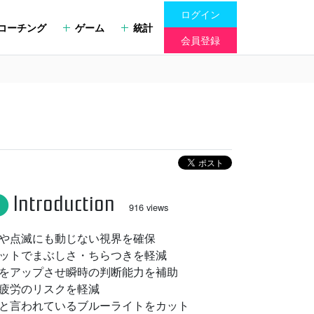
ログイン
コーチング
ゲーム
統計
会員登録
Introduction
fo
916 views
や点滅にも動じない視界を確保
ットでまぶしさ・ちらつきを軽減
をアップさせ瞬時の判断能力を補助
疲労のリスクを軽減
と言われているブルーライトをカット