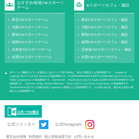
おすすめ地域のeスポーツ
groups
foundation
eスポーツカフェ・施設
チーム
東京のeスポーツチーム
東京のeスポーツカフェ・施設
keyboard_arrow_right
keyboard_arrow_right
大阪のeスポーツチーム
大阪のeスポーツカフェ・施設
keyboard_arrow_right
keyboard_arrow_right
愛知のeスポーツチーム
愛知のeスポーツカフェ・施設
keyboard_arrow_right
keyboard_arrow_right
福岡のeスポーツチーム
福岡のeスポーツカフェ・施設
keyboard_arrow_right
keyboard_arrow_right
北海道のeスポーツチーム
北海道のeスポーツカフェ・施設
keyboard_arrow_right
keyboard_arrow_right
全国のeスポーツサークル
全国のeスポーツホテル
keyboard_arrow_right
keyboard_arrow_right
本サイトに掲載されている製品またはサービス等の名称は、各社の商標または登録商標です。 League of
warning
Legends 及びロゴは Riot Games の登録商標です。PLAYERUNKNOWN'S BATTLEGROUNDS 及びそのロゴは
PUBG Corporation の登録商標です。Overwatch、Hearthstone 及びロゴはBLIZZARD ENTERTAINMENT の登
録商標です。 Counter-Strike: Global Oﬀensive、 Dota 2 及びロゴは Valve Corporation の登録商標です。
Shadowverse 及びロゴは株式会社 Cygames の商標または登録商標です。その他の会社名、製品名は各社の商
標または登録商標です。
公式ツイッター
公式Instagram
運営会社情報
利用規約
個人情報保護方針
お問い合わせ