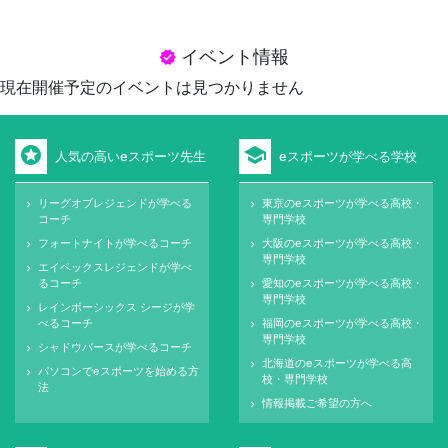
イベント情報
verified
現在開催予定のイベントは見つかりません
stars
school
人気の高いeスポーツ先生
eスポーツが学べる学校
リーグオブレジェンドが学べる
東京のeスポーツが学べる高校・
keyboard_arrow_right
keyboard_arrow_right
コーチ
専門学校
フォートナイトが学べるコーチ
大阪のeスポーツが学べる高校・
keyboard_arrow_right
keyboard_arrow_right
専門学校
エイペックスレジェンドが学べ
keyboard_arrow_right
るコーチ
愛知のeスポーツが学べる高校・
keyboard_arrow_right
専門学校
レインボーシックス シージが学
keyboard_arrow_right
べるコーチ
福岡のeスポーツが学べる高校・
keyboard_arrow_right
専門学校
シャドウバースが学べるコーチ
keyboard_arrow_right
北海道のeスポーツが学べる高
keyboard_arrow_right
パソコンでeスポーツを始める方
keyboard_arrow_right
校・専門学校
法
情報掲載ご希望の方へ
keyboard_arrow_right