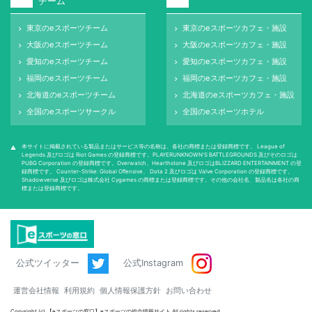
チーム
東京のeスポーツチーム
東京のeスポーツカフェ・施設
keyboard_arrow_right
keyboard_arrow_right
大阪のeスポーツチーム
大阪のeスポーツカフェ・施設
keyboard_arrow_right
keyboard_arrow_right
愛知のeスポーツチーム
愛知のeスポーツカフェ・施設
keyboard_arrow_right
keyboard_arrow_right
福岡のeスポーツチーム
福岡のeスポーツカフェ・施設
keyboard_arrow_right
keyboard_arrow_right
北海道のeスポーツチーム
北海道のeスポーツカフェ・施設
keyboard_arrow_right
keyboard_arrow_right
全国のeスポーツサークル
全国のeスポーツホテル
keyboard_arrow_right
keyboard_arrow_right
本サイトに掲載されている製品またはサービス等の名称は、各社の商標または登録商標です。 League of
warning
Legends 及びロゴは Riot Games の登録商標です。PLAYERUNKNOWN'S BATTLEGROUNDS 及びそのロゴは
PUBG Corporation の登録商標です。Overwatch、Hearthstone 及びロゴはBLIZZARD ENTERTAINMENT の登
録商標です。 Counter-Strike: Global Oﬀensive、 Dota 2 及びロゴは Valve Corporation の登録商標です。
Shadowverse 及びロゴは株式会社 Cygames の商標または登録商標です。その他の会社名、製品名は各社の商
標または登録商標です。
公式ツイッター
公式Instagram
運営会社情報
利用規約
個人情報保護方針
お問い合わせ
Copyright (c) 【eスポーツの窓口】eスポーツの総合情報サイト All rights reserved.