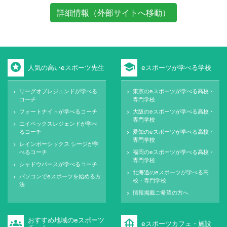
詳細情報（外部サイトへ移動）
stars
school
人気の高いeスポーツ先生
eスポーツが学べる学校
リーグオブレジェンドが学べる
東京のeスポーツが学べる高校・
keyboard_arrow_right
keyboard_arrow_right
コーチ
専門学校
フォートナイトが学べるコーチ
大阪のeスポーツが学べる高校・
keyboard_arrow_right
keyboard_arrow_right
専門学校
エイペックスレジェンドが学べ
keyboard_arrow_right
るコーチ
愛知のeスポーツが学べる高校・
keyboard_arrow_right
専門学校
レインボーシックス シージが学
keyboard_arrow_right
べるコーチ
福岡のeスポーツが学べる高校・
keyboard_arrow_right
専門学校
シャドウバースが学べるコーチ
keyboard_arrow_right
北海道のeスポーツが学べる高
keyboard_arrow_right
パソコンでeスポーツを始める方
keyboard_arrow_right
校・専門学校
法
情報掲載ご希望の方へ
keyboard_arrow_right
おすすめ地域のeスポーツ
groups
foundation
eスポーツカフェ・施設