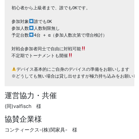
初心者から上級者まで、誰でもOKです。

参加対象
誰でもOK

参加人数
人数制限無し

予定台数
4台 + α（参加人数次第で増台検討）

対戦会参加者同士で自由に対戦可能
不定期でトーナメントも開催
デバイス基本的にご自身のデバイスの準備をお願いします

※どうしても無い場合は貸し出せますが極力持ち込みをお願いし
運営協力・共催
(同)valfisch 様
協賛企業様
コンティークス-(株)関家具- 様