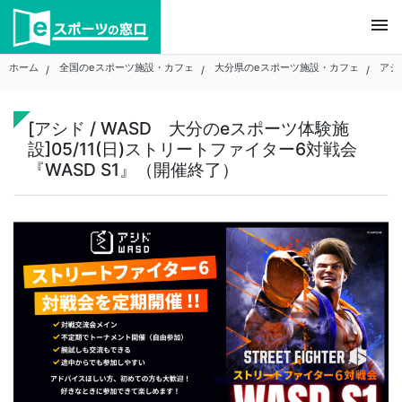
Skip
menu
to
content
ホーム
全国のeスポーツ施設・カフェ
大分県のeスポーツ施設・カフェ
アシ
[アシド / WASD 大分のeスポーツ体験施
設]05/11(日)ストリートファイター6対戦会
『WASD S1』（開催終了）