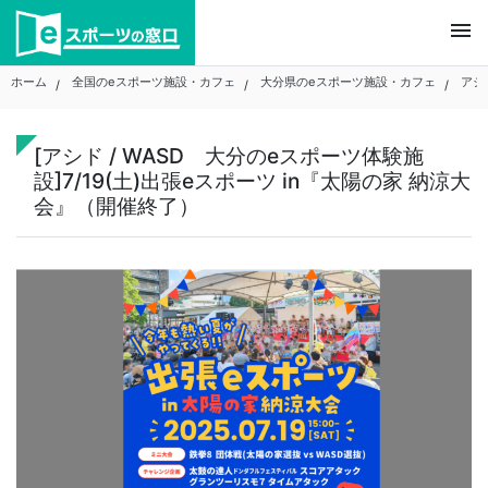
Skip
menu
to
content
ホーム
全国のeスポーツ施設・カフェ
大分県のeスポーツ施設・カフェ
アシ
[アシド / WASD 大分のeスポーツ体験施
設]7/19(土)出張eスポーツ in『太陽の家 納涼大
会』（開催終了）