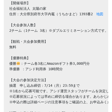
【開催場所】
社会福祉法人 太陽の家
住所：大分県別府市大字内竈（うちかまど）1393番2　
地図
【大会参加人数】
2チーム（1チーム 3名）※ダブルエリミネーション方式です。
【観戦・大会参加費用】
無料
【優勝特典】
優勝
：チーム各3名にAmazonギフト券3,000円分
準優勝 ：アシド利用券 10時間分
【大会の参加決定方法】
抽選　申し込み締切：7/14（月）23:59まで
※1名から応募可能です。アシド運営スタッフがチームを決定し
※応募状況によっては早めに締切る場合があります。あらかじめ
※申込の際は詳細ページの注意事項をご確認の上、お申込みくだ