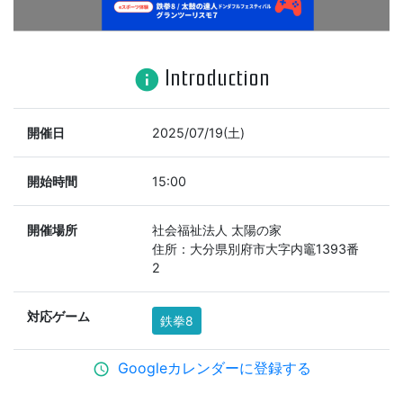
Introduction
info
開催日
2025/07/19(土)
開始時間
15:00
開催場所
社会福祉法人 太陽の家
住所：大分県別府市大字内竈1393番
2
対応ゲーム
鉄拳8
Googleカレンダーに登録する
schedule