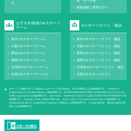
校・専門学校
法
情報掲載ご希望の方へ
keyboard_arrow_right
おすすめ地域のeスポーツ
groups
foundation
eスポーツカフェ・施設
チーム
東京のeスポーツチーム
東京のeスポーツカフェ・施設
keyboard_arrow_right
keyboard_arrow_right
大阪のeスポーツチーム
大阪のeスポーツカフェ・施設
keyboard_arrow_right
keyboard_arrow_right
愛知のeスポーツチーム
愛知のeスポーツカフェ・施設
keyboard_arrow_right
keyboard_arrow_right
福岡のeスポーツチーム
福岡のeスポーツカフェ・施設
keyboard_arrow_right
keyboard_arrow_right
北海道のeスポーツチーム
北海道のeスポーツカフェ・施設
keyboard_arrow_right
keyboard_arrow_right
全国のeスポーツサークル
全国のeスポーツホテル
keyboard_arrow_right
keyboard_arrow_right
本サイトに掲載されている製品またはサービス等の名称は、各社の商標または登録商標です。 League of
warning
Legends 及びロゴは Riot Games の登録商標です。PLAYERUNKNOWN'S BATTLEGROUNDS 及びそのロゴは
PUBG Corporation の登録商標です。Overwatch、Hearthstone 及びロゴはBLIZZARD ENTERTAINMENT の登
録商標です。 Counter-Strike: Global Oﬀensive、 Dota 2 及びロゴは Valve Corporation の登録商標です。
Shadowverse 及びロゴは株式会社 Cygames の商標または登録商標です。その他の会社名、製品名は各社の商
標または登録商標です。