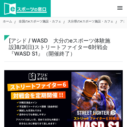
Skip
menu
to
content
ホーム
全国のeスポーツ施設・カフェ
大分県のeスポーツ施設・カフェ
アシ
[アシド / WASD 大分のeスポーツ体験施
設]8/3(日)ストリートファイター6対戦会
『WASD S1』（開催終了）