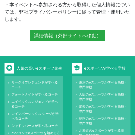
・本イベントへ参加される方から取得した個人情報につい
ては、弊社プライバシーポリシーに従って管理・運用いた
します。
詳細情報（外部サイトへ移動）
stars
school
人気の高いeスポーツ先生
eスポーツが学べる学校
リーグオブレジェンドが学べる
東京のeスポーツが学べる高校・
keyboard_arrow_right
keyboard_arrow_right
コーチ
専門学校
フォートナイトが学べるコーチ
大阪のeスポーツが学べる高校・
keyboard_arrow_right
keyboard_arrow_right
専門学校
エイペックスレジェンドが学べ
keyboard_arrow_right
るコーチ
愛知のeスポーツが学べる高校・
keyboard_arrow_right
専門学校
レインボーシックス シージが学
keyboard_arrow_right
べるコーチ
福岡のeスポーツが学べる高校・
keyboard_arrow_right
専門学校
シャドウバースが学べるコーチ
keyboard_arrow_right
北海道のeスポーツが学べる高
keyboard_arrow_right
パソコンでeスポーツを始める方
keyboard_arrow_right