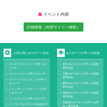
イベント内容
verified
詳細情報（外部サイトへ移動）
stars
school
人気の高いeスポーツ先生
eスポーツが学べる学校
リーグオブレジェンドが学べる
東京のeスポーツが学べる高校・
keyboard_arrow_right
keyboard_arrow_right
コーチ
専門学校
フォートナイトが学べるコーチ
大阪のeスポーツが学べる高校・
keyboard_arrow_right
keyboard_arrow_right
専門学校
エイペックスレジェンドが学べ
keyboard_arrow_right
るコーチ
愛知のeスポーツが学べる高校・
keyboard_arrow_right
専門学校
レインボーシックス シージが学
keyboard_arrow_right
べるコーチ
福岡のeスポーツが学べる高校・
keyboard_arrow_right
専門学校
シャドウバースが学べるコーチ
keyboard_arrow_right
北海道のeスポーツが学べる高
keyboard_arrow_right
パソコンでeスポーツを始める方
keyboard_arrow_right
校・専門学校