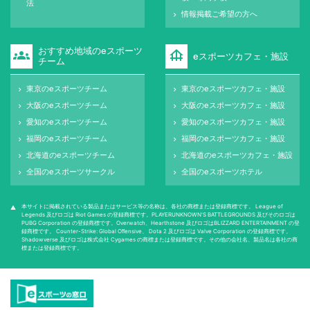
法
情報掲載ご希望の方へ
keyboard_arrow_right
おすすめ地域のeスポーツ
groups
foundation
eスポーツカフェ・施設
チーム
東京のeスポーツチーム
東京のeスポーツカフェ・施設
keyboard_arrow_right
keyboard_arrow_right
大阪のeスポーツチーム
大阪のeスポーツカフェ・施設
keyboard_arrow_right
keyboard_arrow_right
愛知のeスポーツチーム
愛知のeスポーツカフェ・施設
keyboard_arrow_right
keyboard_arrow_right
福岡のeスポーツチーム
福岡のeスポーツカフェ・施設
keyboard_arrow_right
keyboard_arrow_right
北海道のeスポーツチーム
北海道のeスポーツカフェ・施設
keyboard_arrow_right
keyboard_arrow_right
全国のeスポーツサークル
全国のeスポーツホテル
keyboard_arrow_right
keyboard_arrow_right
本サイトに掲載されている製品またはサービス等の名称は、各社の商標または登録商標です。 League of
warning
Legends 及びロゴは Riot Games の登録商標です。PLAYERUNKNOWN'S BATTLEGROUNDS 及びそのロゴは
PUBG Corporation の登録商標です。Overwatch、Hearthstone 及びロゴはBLIZZARD ENTERTAINMENT の登
録商標です。 Counter-Strike: Global Oﬀensive、 Dota 2 及びロゴは Valve Corporation の登録商標です。
Shadowverse 及びロゴは株式会社 Cygames の商標または登録商標です。その他の会社名、製品名は各社の商
標または登録商標です。