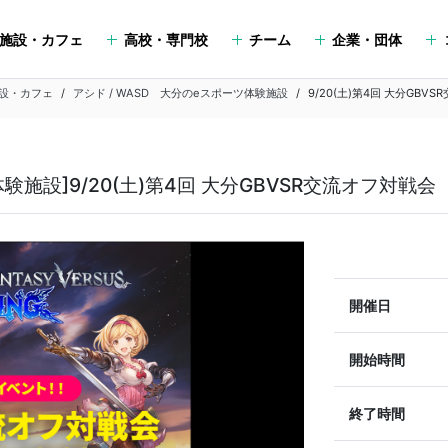
施設・カフェ
高校・専門校
チーム
企業・団体
設・カフェ
アシド / WASD 大分のeスポーツ体験施設
9/20(土)第4回 大分GBV
体験施設]9/20(土)第4回 大分GBVSR交流オフ対戦
開催日
開始時間
終了時間