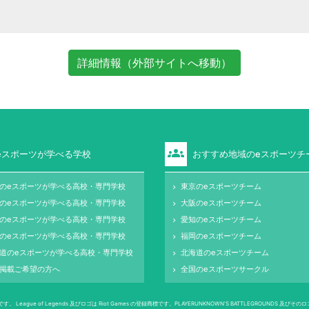
詳細情報（外部サイトへ移動）
groups
eスポーツが学べる学校
おすすめ地域のeスポーツチ
のeスポーツが学べる高校・専門学校
東京のeスポーツチーム
keyboard_arrow_right
のeスポーツが学べる高校・専門学校
大阪のeスポーツチーム
keyboard_arrow_right
のeスポーツが学べる高校・専門学校
愛知のeスポーツチーム
keyboard_arrow_right
のeスポーツが学べる高校・専門学校
福岡のeスポーツチーム
keyboard_arrow_right
道のeスポーツが学べる高校・専門学校
北海道のeスポーツチーム
keyboard_arrow_right
掲載ご希望の方へ
全国のeスポーツサークル
keyboard_arrow_right
 Legends 及びロゴは Riot Games の登録商標です。PLAYERUNKNOWN'S BATTLEGROUNDS 及びそのロゴは PUBG