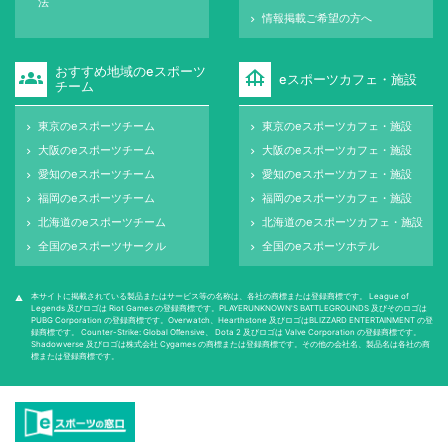
法
情報掲載ご希望の方へ
keyboard_arrow_right
おすすめ地域のeスポーツ
groups
foundation
eスポーツカフェ・施設
チーム
東京のeスポーツチーム
東京のeスポーツカフェ・施設
keyboard_arrow_right
keyboard_arrow_right
大阪のeスポーツチーム
大阪のeスポーツカフェ・施設
keyboard_arrow_right
keyboard_arrow_right
愛知のeスポーツチーム
愛知のeスポーツカフェ・施設
keyboard_arrow_right
keyboard_arrow_right
福岡のeスポーツチーム
福岡のeスポーツカフェ・施設
keyboard_arrow_right
keyboard_arrow_right
北海道のeスポーツチーム
北海道のeスポーツカフェ・施設
keyboard_arrow_right
keyboard_arrow_right
全国のeスポーツサークル
全国のeスポーツホテル
keyboard_arrow_right
keyboard_arrow_right
本サイトに掲載されている製品またはサービス等の名称は、各社の商標または登録商標です。 League of
warning
Legends 及びロゴは Riot Games の登録商標です。PLAYERUNKNOWN'S BATTLEGROUNDS 及びそのロゴは
PUBG Corporation の登録商標です。Overwatch、Hearthstone 及びロゴはBLIZZARD ENTERTAINMENT の登
録商標です。 Counter-Strike: Global Oﬀensive、 Dota 2 及びロゴは Valve Corporation の登録商標です。
Shadowverse 及びロゴは株式会社 Cygames の商標または登録商標です。その他の会社名、製品名は各社の商
標または登録商標です。