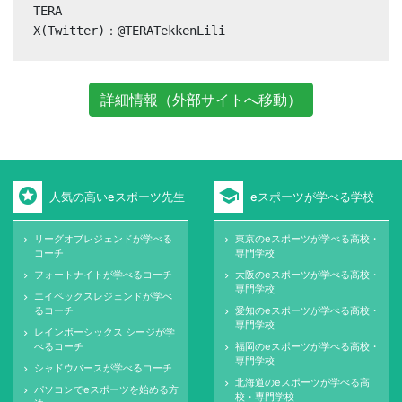
TERA

X(Twitter)：@TERATekkenLili
詳細情報（外部サイトへ移動）
stars
school
人気の高いeスポーツ先生
eスポーツが学べる学校
リーグオブレジェンドが学べる
東京のeスポーツが学べる高校・
keyboard_arrow_right
keyboard_arrow_right
コーチ
専門学校
フォートナイトが学べるコーチ
大阪のeスポーツが学べる高校・
keyboard_arrow_right
keyboard_arrow_right
専門学校
エイペックスレジェンドが学べ
keyboard_arrow_right
るコーチ
愛知のeスポーツが学べる高校・
keyboard_arrow_right
専門学校
レインボーシックス シージが学
keyboard_arrow_right
べるコーチ
福岡のeスポーツが学べる高校・
keyboard_arrow_right
専門学校
シャドウバースが学べるコーチ
keyboard_arrow_right
北海道のeスポーツが学べる高
keyboard_arrow_right
パソコンでeスポーツを始める方
keyboard_arrow_right
校・専門学校