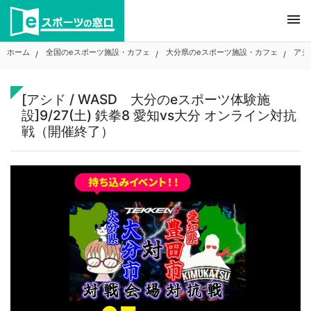
Skip
menu
to
content
ホーム
全国のeスポーツ施設・カフェ
大分県のeスポーツ施設・カフェ
アシ
[アシド / WASD 大分のeスポーツ体験施
設]9/27(土) 鉄拳8 愛知vs大分 オンライン対抗
戦（開催終了）