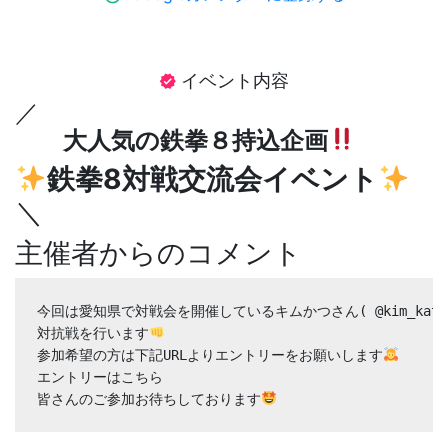
イベント内容
verified
／
大人気の鉄拳８持込企画
鉄拳8対戦交流会イベント
＼
主催者からのコメント
今回は愛知県で対戦会を開催しているキムかつさん( @kim_katsu0
対抗戦を行います
参加希望の方は下記URLよりエントリーをお願いします
エントリーはこちら

皆さんのご参加お待ちしております