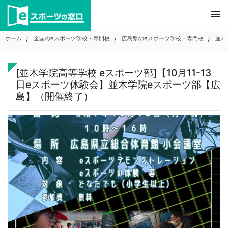
Skip
menu
to
content
ホーム
全国のeスポーツ学校・専門校
広島県のeスポーツ学校・専門校
並木
[並木学院高等学校 eスポーツ部]【10月11-13
日eスポーツ体験会】並木学院eスポーツ部【広
島】（開催終了）