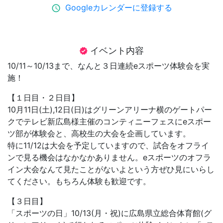
Googleカレンダーに登録する
schedule
イベント内容
verified
10/11～10/13まで、なんと３日連続eスポーツ体験会を実
施！
【１日目・２日目】
10月11日(土),12日(日)はグリーンアリーナ横のゲートパー
クでテレビ新広島様主催のコンティニーフェスにeスポー
ツ部が体験会と、高校生の大会を企画しています。
特に11/12は大会を予定していますので、試合をオフライ
ンで見る機会はなかなかありません。eスポーツのオフラ
イン大会なんて見たことがないよという方ぜひ見にいらし
てください。もちろん体験も歓迎です。
【３日目】
「スポーツの日」10/13(月・祝)に広島県立総合体育館(グ