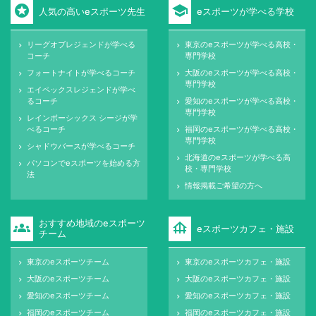
stars
school
人気の高いeスポーツ先生
eスポーツが学べる学校
リーグオブレジェンドが学べる
東京のeスポーツが学べる高校・
keyboard_arrow_right
keyboard_arrow_right
コーチ
専門学校
フォートナイトが学べるコーチ
大阪のeスポーツが学べる高校・
keyboard_arrow_right
keyboard_arrow_right
専門学校
エイペックスレジェンドが学べ
keyboard_arrow_right
るコーチ
愛知のeスポーツが学べる高校・
keyboard_arrow_right
専門学校
レインボーシックス シージが学
keyboard_arrow_right
べるコーチ
福岡のeスポーツが学べる高校・
keyboard_arrow_right
専門学校
シャドウバースが学べるコーチ
keyboard_arrow_right
北海道のeスポーツが学べる高
keyboard_arrow_right
パソコンでeスポーツを始める方
keyboard_arrow_right
校・専門学校
法
情報掲載ご希望の方へ
keyboard_arrow_right
おすすめ地域のeスポーツ
groups
foundation
eスポーツカフェ・施設
チーム
東京のeスポーツチーム
東京のeスポーツカフェ・施設
keyboard_arrow_right
keyboard_arrow_right
大阪のeスポーツチーム
大阪のeスポーツカフェ・施設
keyboard_arrow_right
keyboard_arrow_right
愛知のeスポーツチーム
愛知のeスポーツカフェ・施設
keyboard_arrow_right
keyboard_arrow_right
福岡のeスポーツチーム
福岡のeスポーツカフェ・施設
keyboard_arrow_right
keyboard_arrow_right