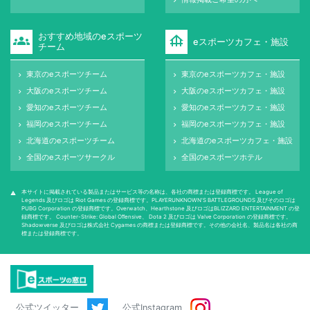
keyboard_arrow_right
おすすめ地域のeスポーツ
groups
foundation
eスポーツカフェ・施設
チーム
東京のeスポーツチーム
東京のeスポーツカフェ・施設
keyboard_arrow_right
keyboard_arrow_right
大阪のeスポーツチーム
大阪のeスポーツカフェ・施設
keyboard_arrow_right
keyboard_arrow_right
愛知のeスポーツチーム
愛知のeスポーツカフェ・施設
keyboard_arrow_right
keyboard_arrow_right
福岡のeスポーツチーム
福岡のeスポーツカフェ・施設
keyboard_arrow_right
keyboard_arrow_right
北海道のeスポーツチーム
北海道のeスポーツカフェ・施設
keyboard_arrow_right
keyboard_arrow_right
全国のeスポーツサークル
全国のeスポーツホテル
keyboard_arrow_right
keyboard_arrow_right
本サイトに掲載されている製品またはサービス等の名称は、各社の商標または登録商標です。 League of
warning
Legends 及びロゴは Riot Games の登録商標です。PLAYERUNKNOWN'S BATTLEGROUNDS 及びそのロゴは
PUBG Corporation の登録商標です。Overwatch、Hearthstone 及びロゴはBLIZZARD ENTERTAINMENT の登
録商標です。 Counter-Strike: Global Oﬀensive、 Dota 2 及びロゴは Valve Corporation の登録商標です。
Shadowverse 及びロゴは株式会社 Cygames の商標または登録商標です。その他の会社名、製品名は各社の商
標または登録商標です。
公式ツイッター
公式Instagram