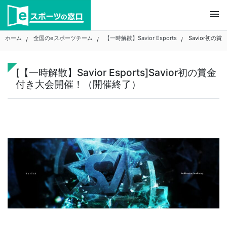
Skip
menu
to
content
ホーム
全国のeスポーツチーム
【一時解散】Savior Esports
Savior初の
[【一時解散】Savior Esports]Savior初の賞金
付き大会開催！（開催終了）