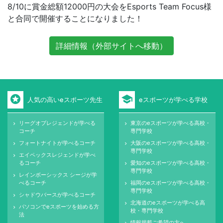
8/10に賞金総額12000円の大会をEsports Team Focus様
と合同で開催することになりました！
詳細情報（外部サイトへ移動）
stars
school
人気の高いeスポーツ先生
eスポーツが学べる学校
リーグオブレジェンドが学べる
東京のeスポーツが学べる高校・
keyboard_arrow_right
keyboard_arrow_right
コーチ
専門学校
フォートナイトが学べるコーチ
大阪のeスポーツが学べる高校・
keyboard_arrow_right
keyboard_arrow_right
専門学校
エイペックスレジェンドが学べ
keyboard_arrow_right
るコーチ
愛知のeスポーツが学べる高校・
keyboard_arrow_right
専門学校
レインボーシックス シージが学
keyboard_arrow_right
べるコーチ
福岡のeスポーツが学べる高校・
keyboard_arrow_right
専門学校
シャドウバースが学べるコーチ
keyboard_arrow_right
北海道のeスポーツが学べる高
keyboard_arrow_right
パソコンでeスポーツを始める方
keyboard_arrow_right
校・専門学校
法
情報掲載ご希望の方へ