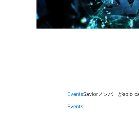
Events
Saviorメンバーがsolo 
Events