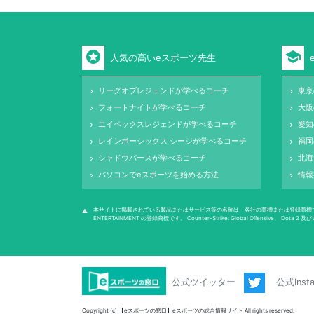
stars
school
人気の高いeスポーツ先生
リーグオブレジェンドが学べるコーチ
東京
keyboard_arrow_right
keyboard_arrow_right
フォートナイトが学べるコーチ
大阪
keyboard_arrow_right
keyboard_arrow_right
エイペックスレジェンドが学べるコーチ
愛知
keyboard_arrow_right
keyboard_arrow_right
レインボーシックス シージが学べるコーチ
福岡
keyboard_arrow_right
keyboard_arrow_right
シャドウバースが学べるコーチ
北海
keyboard_arrow_right
keyboard_arrow_right
パソコンでeスポーツを始める方法
情報
keyboard_arrow_right
keyboard_arrow_right
本サイトに掲載されている製品またはサービス等の名称は、各社の商標または登録商標です。 League of
warning
ENTERTAINMENT の登録商標です。 Counter-Strike: Global Oﬀensive
公式ツイッター
公式Inst
Copyright (c) 【eスポーツの窓口】eスポーツの総合情報サイト All rights reserved.