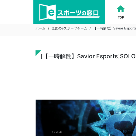
Skip
home
to
content
TOP
ホーム
全国のeスポーツチーム
【一時解散】Savior Esport
[【一時解散】Savior Esports]SO