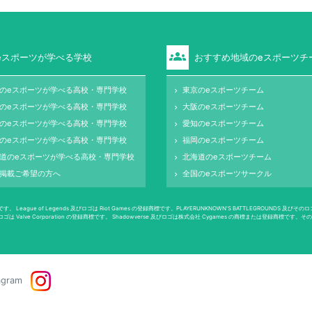
groups
eスポーツが学べる学校
おすすめ地域のeスポーツチ
のeスポーツが学べる高校・専門学校
東京のeスポーツチーム
keyboard_arrow_right
のeスポーツが学べる高校・専門学校
大阪のeスポーツチーム
keyboard_arrow_right
のeスポーツが学べる高校・専門学校
愛知のeスポーツチーム
keyboard_arrow_right
のeスポーツが学べる高校・専門学校
福岡のeスポーツチーム
keyboard_arrow_right
道のeスポーツが学べる高校・専門学校
北海道のeスポーツチーム
keyboard_arrow_right
掲載ご希望の方へ
全国のeスポーツサークル
keyboard_arrow_right
 Legends 及びロゴは Riot Games の登録商標です。PLAYERUNKNOWN'S BATTLEGROUNDS 及びそのロゴは PUBG
、 Dota 2 及びロゴは Valve Corporation の登録商標です。 Shadowverse 及びロゴは株式会社 Cygames の商標また
agram