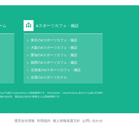
foundation
ーム
eスポーツカフェ・施設
東京のeスポーツカフェ・施設
keyboard_arrow_right
大阪のeスポーツカフェ・施設
keyboard_arrow_right
愛知のeスポーツカフェ・施設
keyboard_arrow_right
福岡のeスポーツカフェ・施設
keyboard_arrow_right
北海道のeスポーツカフェ・施設
keyboard_arrow_right
全国のeスポーツホテル
keyboard_arrow_right
 Corporation の登録商標です。Overwatch、Hearthstone 及びロゴはBLIZZARD
は登録商標です。その他の会社名、製品名は各社の商標または登録商標です。
運営会社情報
利用規約
個人情報保護方針
お問い合わせ