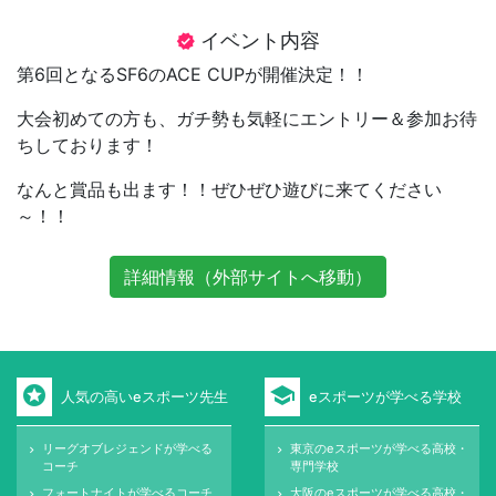
イベント内容
verified
第6回となるSF6のACE CUPが開催決定！！
大会初めての方も、ガチ勢も気軽にエントリー＆参加お待
ちしております！
なんと賞品も出ます！！ぜひぜひ遊びに来てください
～！！
詳細情報（外部サイトへ移動）
stars
school
人気の高いeスポーツ先生
eスポーツが学べる学校
リーグオブレジェンドが学べる
東京のeスポーツが学べる高校・
keyboard_arrow_right
keyboard_arrow_right
コーチ
専門学校
フォートナイトが学べるコーチ
大阪のeスポーツが学べる高校・
keyboard_arrow_right
keyboard_arrow_right