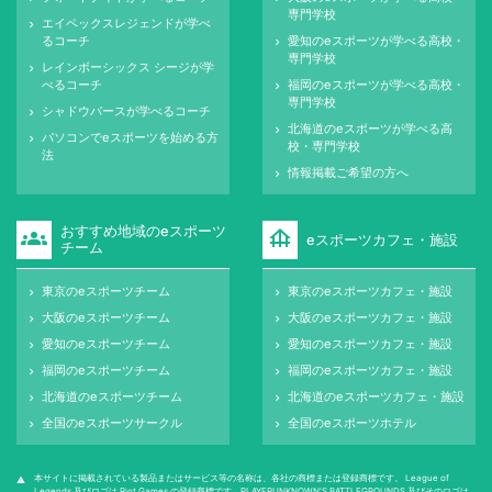
専門学校
エイペックスレジェンドが学べ
keyboard_arrow_right
るコーチ
愛知のeスポーツが学べる高校・
keyboard_arrow_right
専門学校
レインボーシックス シージが学
keyboard_arrow_right
べるコーチ
福岡のeスポーツが学べる高校・
keyboard_arrow_right
専門学校
シャドウバースが学べるコーチ
keyboard_arrow_right
北海道のeスポーツが学べる高
keyboard_arrow_right
パソコンでeスポーツを始める方
keyboard_arrow_right
校・専門学校
法
情報掲載ご希望の方へ
keyboard_arrow_right
おすすめ地域のeスポーツ
groups
foundation
eスポーツカフェ・施設
チーム
東京のeスポーツチーム
東京のeスポーツカフェ・施設
keyboard_arrow_right
keyboard_arrow_right
大阪のeスポーツチーム
大阪のeスポーツカフェ・施設
keyboard_arrow_right
keyboard_arrow_right
愛知のeスポーツチーム
愛知のeスポーツカフェ・施設
keyboard_arrow_right
keyboard_arrow_right
福岡のeスポーツチーム
福岡のeスポーツカフェ・施設
keyboard_arrow_right
keyboard_arrow_right
北海道のeスポーツチーム
北海道のeスポーツカフェ・施設
keyboard_arrow_right
keyboard_arrow_right
全国のeスポーツサークル
全国のeスポーツホテル
keyboard_arrow_right
keyboard_arrow_right
本サイトに掲載されている製品またはサービス等の名称は、各社の商標または登録商標です。 League of
warning
Legends 及びロゴは Riot Games の登録商標です。PLAYERUNKNOWN'S BATTLEGROUNDS 及びそのロゴは