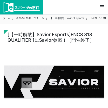
Skip
menu
to
content
ホーム
全国のeスポーツチーム
【一時解散】Savior Esports
FNCS S18 QU
[【一時解散】Savior Esports]FNCS S18
QUALIFIER 1にSavior参戦！（開催終了）