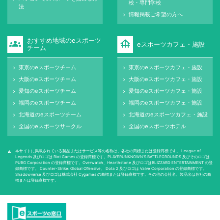
校・専門学校
法
情報掲載ご希望の方へ
keyboard_arrow_right
おすすめ地域のeスポーツ
groups
foundation
eスポーツカフェ・施設
チーム
東京のeスポーツチーム
東京のeスポーツカフェ・施設
keyboard_arrow_right
keyboard_arrow_right
大阪のeスポーツチーム
大阪のeスポーツカフェ・施設
keyboard_arrow_right
keyboard_arrow_right
愛知のeスポーツチーム
愛知のeスポーツカフェ・施設
keyboard_arrow_right
keyboard_arrow_right
福岡のeスポーツチーム
福岡のeスポーツカフェ・施設
keyboard_arrow_right
keyboard_arrow_right
北海道のeスポーツチーム
北海道のeスポーツカフェ・施設
keyboard_arrow_right
keyboard_arrow_right
全国のeスポーツサークル
全国のeスポーツホテル
keyboard_arrow_right
keyboard_arrow_right
本サイトに掲載されている製品またはサービス等の名称は、各社の商標または登録商標です。 League of
warning
Legends 及びロゴは Riot Games の登録商標です。PLAYERUNKNOWN'S BATTLEGROUNDS 及びそのロゴは
PUBG Corporation の登録商標です。Overwatch、Hearthstone 及びロゴはBLIZZARD ENTERTAINMENT の登
録商標です。 Counter-Strike: Global Oﬀensive、 Dota 2 及びロゴは Valve Corporation の登録商標です。
Shadowverse 及びロゴは株式会社 Cygames の商標または登録商標です。その他の会社名、製品名は各社の商
標または登録商標です。