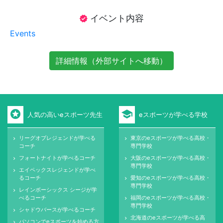
イベント内容
verified
Events
詳細情報（外部サイトへ移動）
stars
school
人気の高いeスポーツ先生
eスポーツが学べる学校
リーグオブレジェンドが学べる
東京のeスポーツが学べる高校・
keyboard_arrow_right
keyboard_arrow_right
コーチ
専門学校
フォートナイトが学べるコーチ
大阪のeスポーツが学べる高校・
keyboard_arrow_right
keyboard_arrow_right
専門学校
エイペックスレジェンドが学べ
keyboard_arrow_right
るコーチ
愛知のeスポーツが学べる高校・
keyboard_arrow_right
専門学校
レインボーシックス シージが学
keyboard_arrow_right
べるコーチ
福岡のeスポーツが学べる高校・
keyboard_arrow_right
専門学校
シャドウバースが学べるコーチ
keyboard_arrow_right
北海道のeスポーツが学べる高
keyboard_arrow_right
パソコンでeスポーツを始める方
keyboard_arrow_right