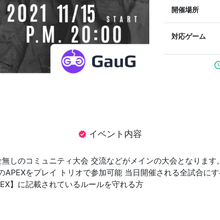
開催場所
対応ゲーム
sched
イベント内容
verified
て 賞金無しのコミュニティ大会 交流などがメインの大会となります
S5のAPEXをプレイ トリオで参加可能 当日開催される全試合に
【APEX】に記載されているルールを守れる方