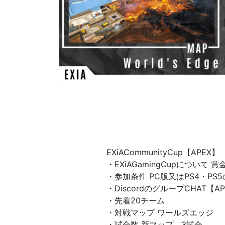
EXiACommunityCup【APEX】
・EXiAGamingCupについ
・参加条件 PC版又はPS4・P
・DiscordのグループCHAT
・先着20チーム
・対戦マップ ワールズエッジ
・試合数 新マップ 3試合