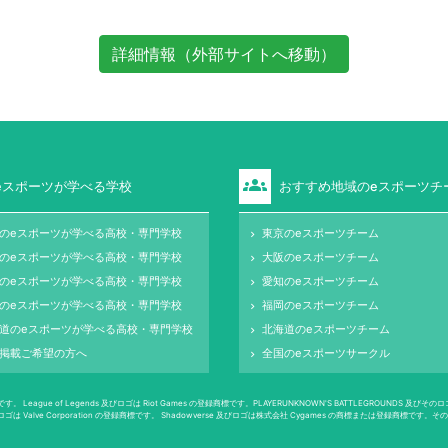
詳細情報（外部サイトへ移動）
groups
eスポーツが学べる学校
おすすめ地域のeスポーツチ
のeスポーツが学べる高校・専門学校
東京のeスポーツチーム
keyboard_arrow_right
のeスポーツが学べる高校・専門学校
大阪のeスポーツチーム
keyboard_arrow_right
のeスポーツが学べる高校・専門学校
愛知のeスポーツチーム
keyboard_arrow_right
のeスポーツが学べる高校・専門学校
福岡のeスポーツチーム
keyboard_arrow_right
道のeスポーツが学べる高校・専門学校
北海道のeスポーツチーム
keyboard_arrow_right
掲載ご希望の方へ
全国のeスポーツサークル
keyboard_arrow_right
 Legends 及びロゴは Riot Games の登録商標です。PLAYERUNKNOWN'S BATTLEGROUNDS 及びそのロゴは PUBG
、 Dota 2 及びロゴは Valve Corporation の登録商標です。 Shadowverse 及びロゴは株式会社 Cygames の商標また