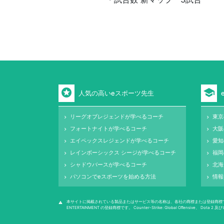
stars
school
人気の高いeスポーツ先生
リーグオブレジェンドが学べるコーチ
東京
keyboard_arrow_right
keyboard_arrow_right
フォートナイトが学べるコーチ
大阪
keyboard_arrow_right
keyboard_arrow_right
エイペックスレジェンドが学べるコーチ
愛知
keyboard_arrow_right
keyboard_arrow_right
レインボーシックス シージが学べるコーチ
福岡
keyboard_arrow_right
keyboard_arrow_right
シャドウバースが学べるコーチ
北海
keyboard_arrow_right
keyboard_arrow_right
パソコンでeスポーツを始める方法
情報
keyboard_arrow_right
keyboard_arrow_right
本サイトに掲載されている製品またはサービス等の名称は、各社の商標または登録商標です。 League of
warning
ENTERTAINMENT の登録商標です。 Counter-Strike: Global Oﬀensive