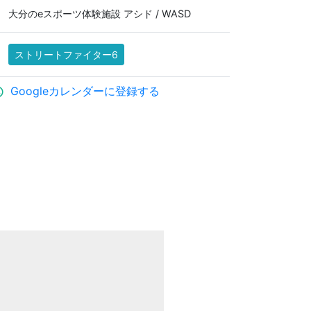
大分のeスポーツ体験施設 アシド / WASD
ストリートファイター6
Googleカレンダーに登録する
ule