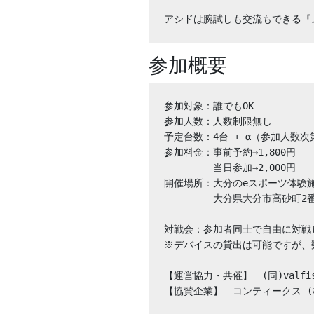
アシドは腕試しも交流もできる『
参加概要
参加対象：誰でもOK

参加人数：人数制限無し

予定台数：4台 + α（参加人数次
参加料金：事前予約→1,800円

　　　　　当日参加→2,000円

開催場所：大分のeスポーツ体験施設 
　　　　　大分県大分市高砂町2番50号
対戦会：参加者同士で自由に対戦
※デバイスの貸出は可能ですが、
【運営協力・共催】　(同)valfisc
【協賛企業】　コンティークス-(