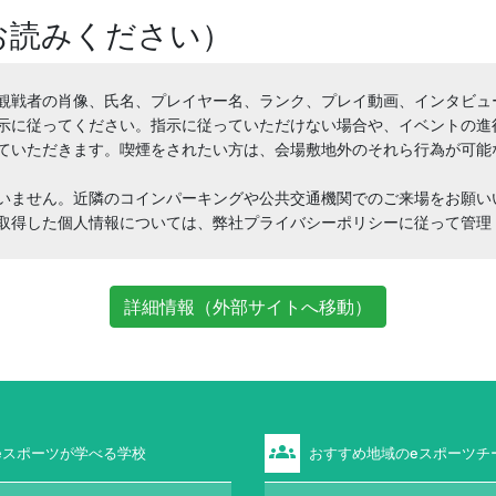
お読みください）
観戦者の肖像、氏名、プレイヤー名、ランク、プレイ動画、インタビュ
示に従ってください。指示に従っていただけない場合や、イベントの進
ていただきます。喫煙をされたい方は、会場敷地外のそれら行為が可能な
いません。近隣のコインパーキングや公共交通機関でのご来場をお願いい
取得した個人情報については、弊社プライバシーポリシーに従って管理
詳細情報（外部サイトへ移動）
groups
eスポーツが学べる学校
おすすめ地域のeスポーツチ