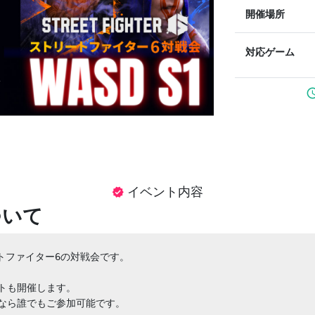
開催場所
対応ゲーム
sched
イベント内容
verified
ついて
トファイター6の対戦会です。

トも開催します。

なら誰でもご参加可能です。
