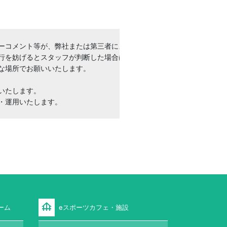
ーコメント等が、弊社または第三者によって、商品、ウェブサイトでの動
行を妨げるとスタッフが判断した場合は、ご退場いただく可能性がござい
場所でお願いいたします。

たします。

・運用いたします。
foundation
ーム
eスポーツカフェ・施設