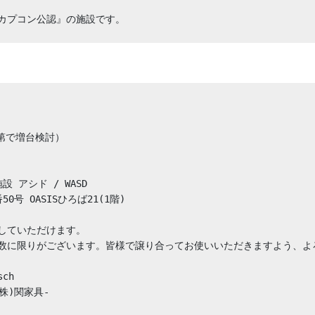
カプコン公認』の施設です。
第で増台検討）

アシド / WASD

 OASISひろば21(1階)

していただけます。

数に限りがございます。皆様で譲り合ってお使いいただきますよう、よろ
h

株)関家具-