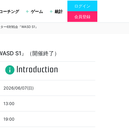
ログイン
コーチング
ゲーム
統計
会員登録
イター6対戦会『WASD S1』
WASD S1』（開催終了）
Introduction
info
2026/06/07(日)
13:00
19:00