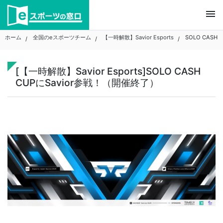
Skip
menu
to
content
ホーム
全国のeスポーツチーム
【一時解散】Savior Esports
SOLO CASH 
[【一時解散】Savior Esports]SOLO CASH
CUPにSavior参戦！（開催終了）