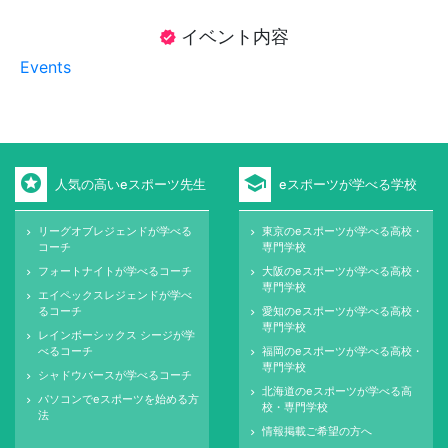
イベント内容
verified
Events
stars
school
人気の高いeスポーツ先生
eスポーツが学べる学校
リーグオブレジェンドが学べる
東京のeスポーツが学べる高校・
keyboard_arrow_right
keyboard_arrow_right
コーチ
専門学校
フォートナイトが学べるコーチ
大阪のeスポーツが学べる高校・
keyboard_arrow_right
keyboard_arrow_right
専門学校
エイペックスレジェンドが学べ
keyboard_arrow_right
るコーチ
愛知のeスポーツが学べる高校・
keyboard_arrow_right
専門学校
レインボーシックス シージが学
keyboard_arrow_right
べるコーチ
福岡のeスポーツが学べる高校・
keyboard_arrow_right
専門学校
シャドウバースが学べるコーチ
keyboard_arrow_right
北海道のeスポーツが学べる高
keyboard_arrow_right
パソコンでeスポーツを始める方
keyboard_arrow_right
校・専門学校
法
情報掲載ご希望の方へ
keyboard_arrow_right