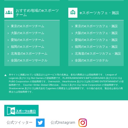
おすすめ地域のeスポーツ
groups
foundation
eスポーツカフェ・施設
チーム
東京のeスポーツチーム
東京のeスポーツカフェ・施設
keyboard_arrow_right
keyboard_arrow_right
大阪のeスポーツチーム
大阪のeスポーツカフェ・施設
keyboard_arrow_right
keyboard_arrow_right
愛知のeスポーツチーム
愛知のeスポーツカフェ・施設
keyboard_arrow_right
keyboard_arrow_right
福岡のeスポーツチーム
福岡のeスポーツカフェ・施設
keyboard_arrow_right
keyboard_arrow_right
北海道のeスポーツチーム
北海道のeスポーツカフェ・施設
keyboard_arrow_right
keyboard_arrow_right
全国のeスポーツサークル
全国のeスポーツホテル
keyboard_arrow_right
keyboard_arrow_right
本サイトに掲載されている製品またはサービス等の名称は、各社の商標または登録商標です。 League of
warning
Legends 及びロゴは Riot Games の登録商標です。PLAYERUNKNOWN'S BATTLEGROUNDS 及びそのロゴは
PUBG Corporation の登録商標です。Overwatch、Hearthstone 及びロゴはBLIZZARD ENTERTAINMENT の登
録商標です。 Counter-Strike: Global Oﬀensive、 Dota 2 及びロゴは Valve Corporation の登録商標です。
Shadowverse 及びロゴは株式会社 Cygames の商標または登録商標です。その他の会社名、製品名は各社の商
標または登録商標です。
公式ツイッター
公式Instagram