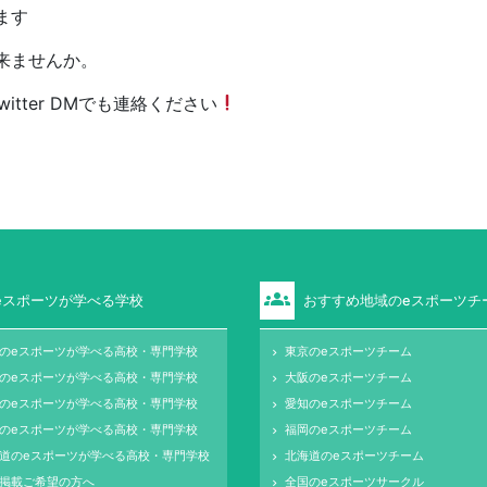
います
に来ませんか。
tter DMでも連絡ください
groups
eスポーツが学べる学校
おすすめ地域のeスポーツチ
のeスポーツが学べる高校・専門学校
東京のeスポーツチーム
keyboard_arrow_right
のeスポーツが学べる高校・専門学校
大阪のeスポーツチーム
keyboard_arrow_right
のeスポーツが学べる高校・専門学校
愛知のeスポーツチーム
keyboard_arrow_right
のeスポーツが学べる高校・専門学校
福岡のeスポーツチーム
keyboard_arrow_right
道のeスポーツが学べる高校・専門学校
北海道のeスポーツチーム
keyboard_arrow_right
掲載ご希望の方へ
全国のeスポーツサークル
keyboard_arrow_right