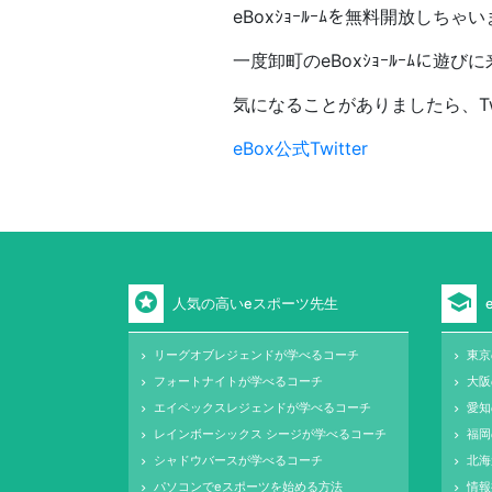
eBoxｼｮｰﾙｰﾑを無料開放しちゃ
一度卸町のeBoxｼｮｰﾙｰﾑに遊び
気になることがありましたら、Twi
eBox公式Twitter
stars
school
人気の高いeスポーツ先生
リーグオブレジェンドが学べるコーチ
東京
keyboard_arrow_right
keyboard_arrow_right
フォートナイトが学べるコーチ
大阪
keyboard_arrow_right
keyboard_arrow_right
エイペックスレジェンドが学べるコーチ
愛知
keyboard_arrow_right
keyboard_arrow_right
レインボーシックス シージが学べるコーチ
福岡
keyboard_arrow_right
keyboard_arrow_right
シャドウバースが学べるコーチ
北海
keyboard_arrow_right
keyboard_arrow_right
パソコンでeスポーツを始める方法
情報
keyboard_arrow_right
keyboard_arrow_right