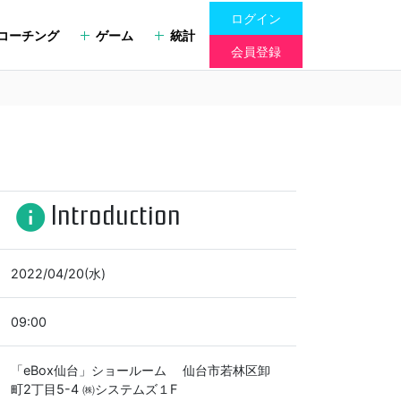
ログイン
コーチング
ゲーム
統計
会員登録
Introduction
info
2022/04/20(水)
09:00
「eBox仙台」ショールーム 仙台市若林区卸
町2丁目5-4 ㈱システムズ１F