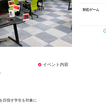
対応ゲーム
sched
イベント内容
verified
ん
、勝利を目指す学生を対象に