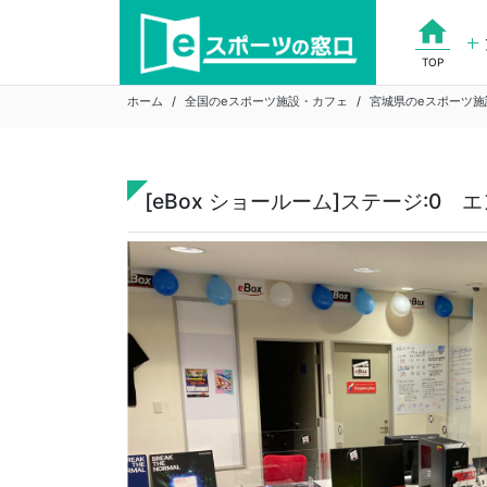
Skip
home
to
content
TOP
ホーム
全国のeスポーツ施設・カフェ
宮城県のeスポーツ施
[eBox ショールーム]ステージ:0