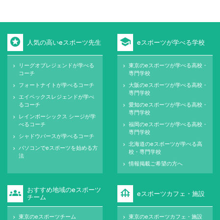
stars
school
人気の高いeスポーツ先生
eスポーツが学べる学校
リーグオブレジェンドが学べる
東京のeスポーツが学べる高校・
keyboard_arrow_right
keyboard_arrow_right
コーチ
専門学校
フォートナイトが学べるコーチ
大阪のeスポーツが学べる高校・
keyboard_arrow_right
keyboard_arrow_right
専門学校
エイペックスレジェンドが学べ
keyboard_arrow_right
るコーチ
愛知のeスポーツが学べる高校・
keyboard_arrow_right
専門学校
レインボーシックス シージが学
keyboard_arrow_right
べるコーチ
福岡のeスポーツが学べる高校・
keyboard_arrow_right
専門学校
シャドウバースが学べるコーチ
keyboard_arrow_right
北海道のeスポーツが学べる高
keyboard_arrow_right
パソコンでeスポーツを始める方
keyboard_arrow_right
校・専門学校
法
情報掲載ご希望の方へ
keyboard_arrow_right
おすすめ地域のeスポーツ
groups
foundation
eスポーツカフェ・施設
チーム
東京のeスポーツチーム
東京のeスポーツカフェ・施設
keyboard_arrow_right
keyboard_arrow_right