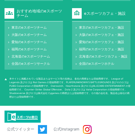
おすすめ地域のeスポーツ
groups
foundation
eスポーツカフェ・施設
チーム
東京のeスポーツチーム
東京のeスポーツカフェ・施設
keyboard_arrow_right
keyboard_arrow_right
大阪のeスポーツチーム
大阪のeスポーツカフェ・施設
keyboard_arrow_right
keyboard_arrow_right
愛知のeスポーツチーム
愛知のeスポーツカフェ・施設
keyboard_arrow_right
keyboard_arrow_right
福岡のeスポーツチーム
福岡のeスポーツカフェ・施設
keyboard_arrow_right
keyboard_arrow_right
北海道のeスポーツチーム
北海道のeスポーツカフェ・施設
keyboard_arrow_right
keyboard_arrow_right
全国のeスポーツサークル
全国のeスポーツホテル
keyboard_arrow_right
keyboard_arrow_right
本サイトに掲載されている製品またはサービス等の名称は、各社の商標または登録商標です。 League of
warning
Legends 及びロゴは Riot Games の登録商標です。PLAYERUNKNOWN'S BATTLEGROUNDS 及びそのロゴは
PUBG Corporation の登録商標です。Overwatch、Hearthstone 及びロゴはBLIZZARD ENTERTAINMENT の登
録商標です。 Counter-Strike: Global Oﬀensive、 Dota 2 及びロゴは Valve Corporation の登録商標です。
Shadowverse 及びロゴは株式会社 Cygames の商標または登録商標です。その他の会社名、製品名は各社の商
標または登録商標です。
公式ツイッター
公式Instagram