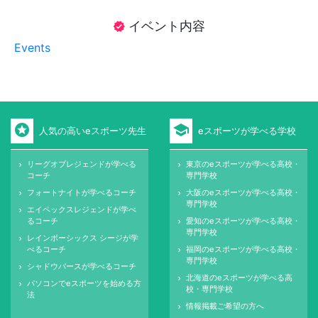
イベント内容
verified
Events
stars
school
人気の高いeスポーツ先生
eスポーツが学べる学校
リーグオブレジェンドが学べる
東京のeスポーツが学べる高校・
keyboard_arrow_right
keyboard_arrow_right
コーチ
専門学校
フォートナイトが学べるコーチ
大阪のeスポーツが学べる高校・
keyboard_arrow_right
keyboard_arrow_right
専門学校
エイペックスレジェンドが学べ
keyboard_arrow_right
るコーチ
愛知のeスポーツが学べる高校・
keyboard_arrow_right
専門学校
レインボーシックス シージが学
keyboard_arrow_right
べるコーチ
福岡のeスポーツが学べる高校・
keyboard_arrow_right
専門学校
シャドウバースが学べるコーチ
keyboard_arrow_right
北海道のeスポーツが学べる高
keyboard_arrow_right
パソコンでeスポーツを始める方
keyboard_arrow_right
校・専門学校
法
情報掲載ご希望の方へ
keyboard_arrow_right