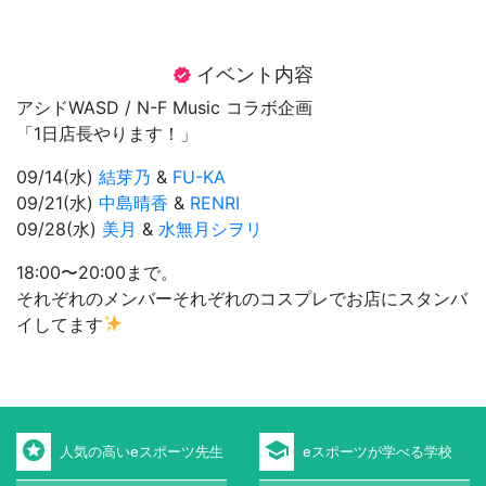
イベント内容
verified
アシドWASD / N-F Music コラボ企画
「1日店長やります！」
09/14(水)
結芽乃
&
FU-KA
09/21(水)
中島晴香
&
RENRI
09/28(水)
美月
&
水無月シヲリ
18:00〜20:00まで。
それぞれのメンバーそれぞれのコスプレでお店にスタンバ
イしてます
stars
school
人気の高いeスポーツ先生
eスポーツが学べる学校