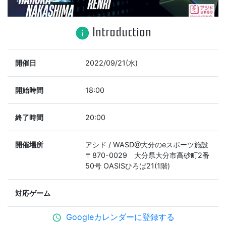
Introduction
info
開催日
2022/09/21(水)
開始時間
18:00
終了時間
20:00
開催場所
アシド / WASD@大分のeスポーツ施設
〒870-0029 大分県大分市高砂町2番
50号 OASISひろば21(1階)
対応ゲーム
Googleカレンダーに登録する
schedule