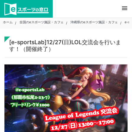
Skip
menu
to
content
ホーム
全国のeスポーツ施設・カフェ
沖縄県のeスポーツ施設・カフェ
e-sp
[e-sportsLab]12/27(日)LOL交流会を行いま
す！（開催終了）