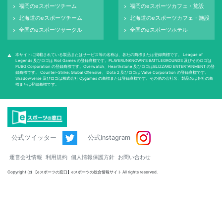
福岡のeスポーツチーム
福岡のeスポーツカフェ・施設
keyboard_arrow_right
keyboard_arrow_right
北海道のeスポーツチーム
北海道のeスポーツカフェ・施設
keyboard_arrow_right
keyboard_arrow_right
全国のeスポーツサークル
全国のeスポーツホテル
keyboard_arrow_right
keyboard_arrow_right
本サイトに掲載されている製品またはサービス等の名称は、各社の商標または登録商標です。 League of
warning
Legends 及びロゴは Riot Games の登録商標です。PLAYERUNKNOWN'S BATTLEGROUNDS 及びそのロゴは
PUBG Corporation の登録商標です。Overwatch、Hearthstone 及びロゴはBLIZZARD ENTERTAINMENT の登
録商標です。 Counter-Strike: Global Oﬀensive、 Dota 2 及びロゴは Valve Corporation の登録商標です。
Shadowverse 及びロゴは株式会社 Cygames の商標または登録商標です。その他の会社名、製品名は各社の商
標または登録商標です。
公式ツイッター
公式Instagram
運営会社情報
利用規約
個人情報保護方針
お問い合わせ
Copyright (c) 【eスポーツの窓口】eスポーツの総合情報サイト All rights reserved.