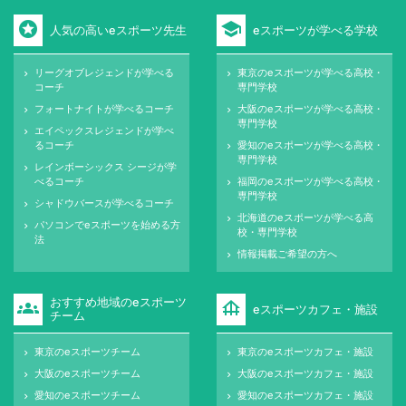
stars
school
人気の高いeスポーツ先生
eスポーツが学べる学校
リーグオブレジェンドが学べる
東京のeスポーツが学べる高校・
keyboard_arrow_right
keyboard_arrow_right
コーチ
専門学校
フォートナイトが学べるコーチ
大阪のeスポーツが学べる高校・
keyboard_arrow_right
keyboard_arrow_right
専門学校
エイペックスレジェンドが学べ
keyboard_arrow_right
るコーチ
愛知のeスポーツが学べる高校・
keyboard_arrow_right
専門学校
レインボーシックス シージが学
keyboard_arrow_right
べるコーチ
福岡のeスポーツが学べる高校・
keyboard_arrow_right
専門学校
シャドウバースが学べるコーチ
keyboard_arrow_right
北海道のeスポーツが学べる高
keyboard_arrow_right
パソコンでeスポーツを始める方
keyboard_arrow_right
校・専門学校
法
情報掲載ご希望の方へ
keyboard_arrow_right
おすすめ地域のeスポーツ
groups
foundation
eスポーツカフェ・施設
チーム
東京のeスポーツチーム
東京のeスポーツカフェ・施設
keyboard_arrow_right
keyboard_arrow_right
大阪のeスポーツチーム
大阪のeスポーツカフェ・施設
keyboard_arrow_right
keyboard_arrow_right
愛知のeスポーツチーム
愛知のeスポーツカフェ・施設
keyboard_arrow_right
keyboard_arrow_right