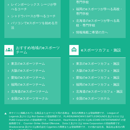
専門学校
レインボーシックス シージが学
keyboard_arrow_right
べるコーチ
福岡のeスポーツが学べる高校・
keyboard_arrow_right
専門学校
シャドウバースが学べるコーチ
keyboard_arrow_right
北海道のeスポーツが学べる高
keyboard_arrow_right
パソコンでeスポーツを始める方
keyboard_arrow_right
校・専門学校
法
情報掲載ご希望の方へ
keyboard_arrow_right
おすすめ地域のeスポーツ
groups
foundation
eスポーツカフェ・施設
チーム
東京のeスポーツチーム
東京のeスポーツカフェ・施設
keyboard_arrow_right
keyboard_arrow_right
大阪のeスポーツチーム
大阪のeスポーツカフェ・施設
keyboard_arrow_right
keyboard_arrow_right
愛知のeスポーツチーム
愛知のeスポーツカフェ・施設
keyboard_arrow_right
keyboard_arrow_right
福岡のeスポーツチーム
福岡のeスポーツカフェ・施設
keyboard_arrow_right
keyboard_arrow_right
北海道のeスポーツチーム
北海道のeスポーツカフェ・施設
keyboard_arrow_right
keyboard_arrow_right
全国のeスポーツサークル
全国のeスポーツホテル
keyboard_arrow_right
keyboard_arrow_right
本サイトに掲載されている製品またはサービス等の名称は、各社の商標または登録商標です。 League of
warning
Legends 及びロゴは Riot Games の登録商標です。PLAYERUNKNOWN'S BATTLEGROUNDS 及びそのロゴは
PUBG Corporation の登録商標です。Overwatch、Hearthstone 及びロゴはBLIZZARD ENTERTAINMENT の登
録商標です。 Counter-Strike: Global Oﬀensive、 Dota 2 及びロゴは Valve Corporation の登録商標です。
Shadowverse 及びロゴは株式会社 Cygames の商標または登録商標です。その他の会社名、製品名は各社の商