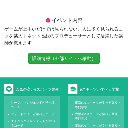
イベント内容
verified
ゲームが上手いだけでは見られない、人に多く見られるコ
ツを某大手ネット番組のプロデューサーとして活躍した講
師が教えます！
詳細情報（外部サイトへ移動）
stars
school
人気の高いeスポーツ先生
eスポーツが学べる学校
リーグオブレジェンドが学べる
東京のeスポーツが学べる高校・
keyboard_arrow_right
keyboard_arrow_right
コーチ
専門学校
フォートナイトが学べるコーチ
大阪のeスポーツが学べる高校・
keyboard_arrow_right
keyboard_arrow_right
専門学校
エイペックスレジェンドが学べ
keyboard_arrow_right
るコーチ
愛知のeスポーツが学べる高校・
keyboard_arrow_right