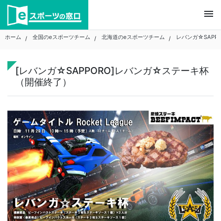
Skip
menu
to
content
ホーム
全国のeスポーツチーム
北海道のeスポーツチーム
レバンガ☆SAPP
[レバンガ☆SAPPORO]レバンガ☆ステーキ杯
（開催終了）