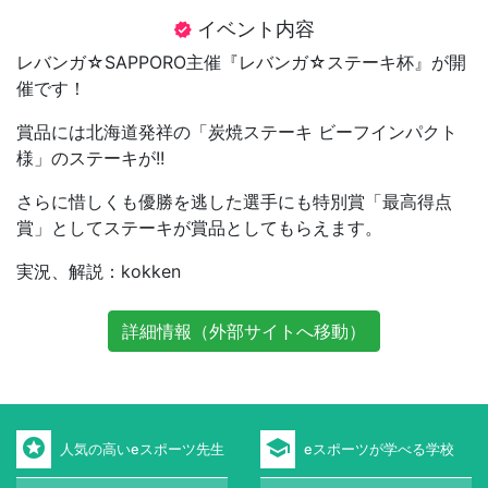
イベント内容
verified
レバンガ☆SAPPORO主催『レバンガ☆ステーキ杯』が開
催です！
賞品には北海道発祥の「炭焼ステーキ ビーフインパクト
様」のステーキが!!
さらに惜しくも優勝を逃した選手にも特別賞「最高得点
賞」としてステーキが賞品としてもらえます。
実況、解説：kokken
詳細情報（外部サイトへ移動）
stars
school
人気の高いeスポーツ先生
eスポーツが学べる学校