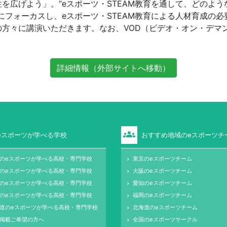
を広げよう」。“eスポーツ・STEAM教育を通して、どのよ
にフォーカスし、eスポーツ・STEAM教育による人材育成の必
の方々に講演いただきます。なお、VOD（ビデオ・オン・デマ
詳細情報（外部サイトへ移動）
groups
eスポーツが学べる学校
おすすめ地域のeスポーツチ
のeスポーツが学べる高校・専門学校
東京のeスポーツチーム
keyboard_arrow_right
のeスポーツが学べる高校・専門学校
大阪のeスポーツチーム
keyboard_arrow_right
のeスポーツが学べる高校・専門学校
愛知のeスポーツチーム
keyboard_arrow_right
のeスポーツが学べる高校・専門学校
福岡のeスポーツチーム
keyboard_arrow_right
道のeスポーツが学べる高校・専門学校
北海道のeスポーツチーム
keyboard_arrow_right
掲載ご希望の方へ
全国のeスポーツサークル
keyboard_arrow_right