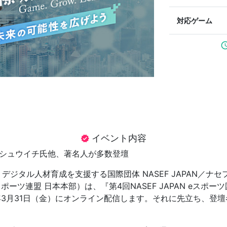
対応ゲーム
sched
イベント内容
verified
 シュウイチ氏他、著名人が多数登壇
、デジタル人材育成を支援する国際団体 NASEF JAPAN／ナ
ーツ連盟 日本本部）は、『第4回NASEF JAPAN eスポー
3年3月31日（金）にオンライン配信します。それに先立ち、登