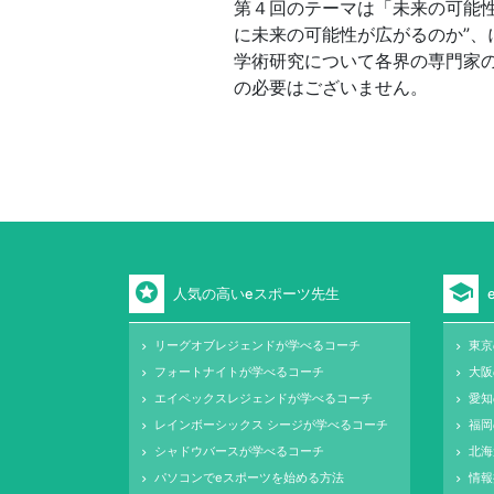
第４回のテーマは「未来の可能性
に未来の可能性が広がるのか”、
学術研究について各界の専門家
の必要はございません。
stars
school
人気の高いeスポーツ先生
リーグオブレジェンドが学べるコーチ
東京
keyboard_arrow_right
keyboard_arrow_right
フォートナイトが学べるコーチ
大阪
keyboard_arrow_right
keyboard_arrow_right
エイペックスレジェンドが学べるコーチ
愛知
keyboard_arrow_right
keyboard_arrow_right
レインボーシックス シージが学べるコーチ
福岡
keyboard_arrow_right
keyboard_arrow_right
シャドウバースが学べるコーチ
北海
keyboard_arrow_right
keyboard_arrow_right
パソコンでeスポーツを始める方法
情報
keyboard_arrow_right
keyboard_arrow_right