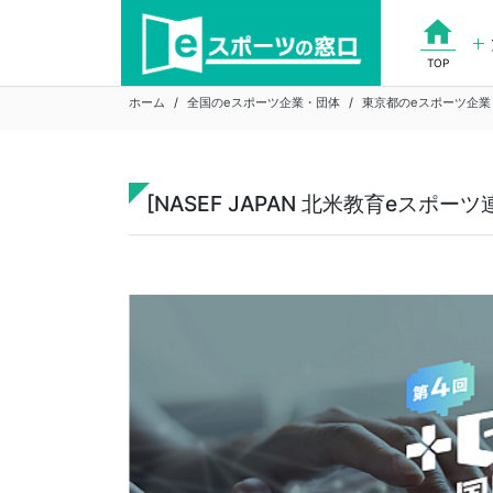
Skip
home
to
content
TOP
ホーム
全国のeスポーツ企業・団体
東京都のeスポーツ企業
[NASEF JAPAN 北米教育eスポー