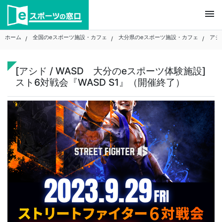
Skip
menu
to
content
ホーム
全国のeスポーツ施設・カフェ
大分県のeスポーツ施設・カフェ
アシ
[アシド / WASD 大分のeスポーツ体験施設]
スト6対戦会『WASD S1』（開催終了）