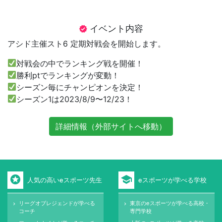
イベント内容
verified
アシド主催スト6 定期対戦会を開始します。
対戦会の中でランキング戦を開催！
勝利ptでランキングが変動！
シーズン毎にチャンピオンを決定！
シーズン1は2023/8/9〜12/23！
詳細情報（外部サイトへ移動）
stars
school
人気の高いeスポーツ先生
eスポーツが学べる学校
リーグオブレジェンドが学べる
東京のeスポーツが学べる高校・
keyboard_arrow_right
keyboard_arrow_right
コーチ
専門学校