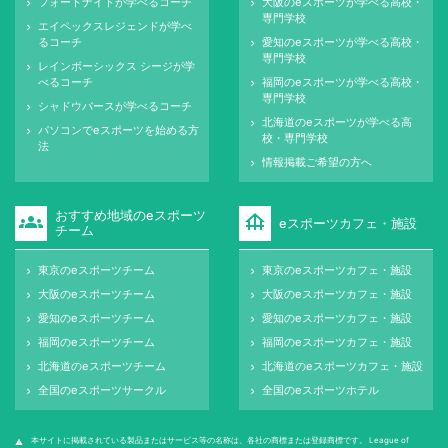
フォートナイトが学べるコーチ
大阪のeスポーツが学べる高校・
keyboard_arrow_right
keyboard_arrow_right
専門学校
エイペックスレジェンドが学べ
keyboard_arrow_right
るコーチ
愛知のeスポーツが学べる高校・
keyboard_arrow_right
専門学校
レインボーシックス シージが学
keyboard_arrow_right
べるコーチ
福岡のeスポーツが学べる高校・
keyboard_arrow_right
専門学校
シャドウバースが学べるコーチ
keyboard_arrow_right
北海道のeスポーツが学べる高
keyboard_arrow_right
パソコンでeスポーツを始める方
keyboard_arrow_right
校・専門学校
法
情報掲載ご希望の方へ
keyboard_arrow_right
おすすめ地域のeスポーツ
groups
foundation
eスポーツカフェ・施設
チーム
東京のeスポーツチーム
東京のeスポーツカフェ・施設
keyboard_arrow_right
keyboard_arrow_right
大阪のeスポーツチーム
大阪のeスポーツカフェ・施設
keyboard_arrow_right
keyboard_arrow_right
愛知のeスポーツチーム
愛知のeスポーツカフェ・施設
keyboard_arrow_right
keyboard_arrow_right
福岡のeスポーツチーム
福岡のeスポーツカフェ・施設
keyboard_arrow_right
keyboard_arrow_right
北海道のeスポーツチーム
北海道のeスポーツカフェ・施設
keyboard_arrow_right
keyboard_arrow_right
全国のeスポーツサークル
全国のeスポーツホテル
keyboard_arrow_right
keyboard_arrow_right
本サイトに掲載されている製品またはサービス等の名称は、各社の商標または登録商標です。 League of
warning