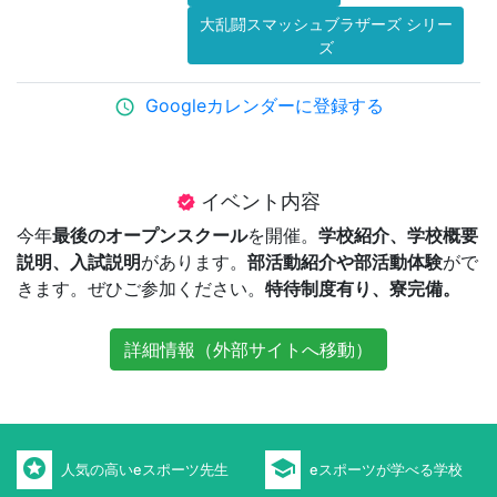
大乱闘スマッシュブラザーズ シリー
ズ
Googleカレンダーに登録する
schedule
イベント内容
verified
今年
最後のオープンスクール
を開催。
学校紹介、学校概要
説明、入試説明
があります。
部活動紹介や部活動体験
がで
きます。ぜひご参加ください。
特待制度有り、寮完備。
詳細情報（外部サイトへ移動）
stars
school
人気の高いeスポーツ先生
eスポーツが学べる学校