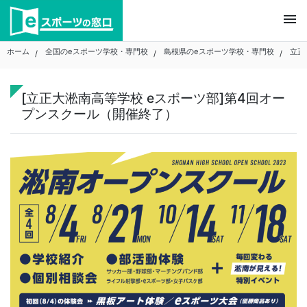
Skip
menu
to
content
ホーム
全国のeスポーツ学校・専門校
島根県のeスポーツ学校・専門校
立正
[立正大淞南高等学校 eスポーツ部]第4回オー
プンスクール（開催終了）