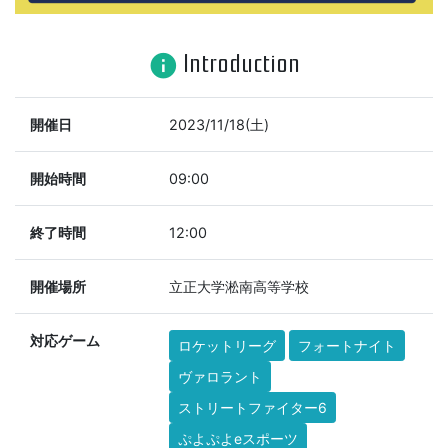
Introduction
info
開催日
2023/11/18(土)
開始時間
09:00
終了時間
12:00
開催場所
立正大学淞南高等学校
対応ゲーム
ロケットリーグ
フォートナイト
ヴァロラント
ストリートファイター6
ぷよぷよeスポーツ