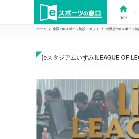
Skip
home
to
content
TOP
ホーム
全国のeスポーツ施設・カフェ
大阪府のeスポーツ施
[eスタジアムいずみ]LEAGUE OF LEG