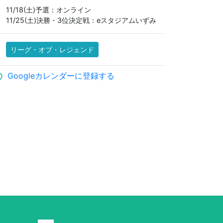
11/18(土)予選：オンライン
11/25(土)決勝・3位決定戦：eスタジアムいずみ
リーグ・オブ・レジェンド
Googleカレンダーに登録する
ule