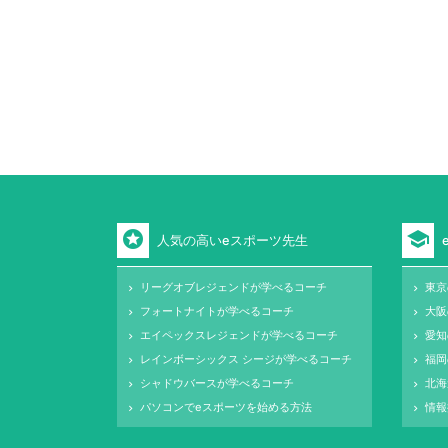
stars
school
人気の高いeスポーツ先生
リーグオブレジェンドが学べるコーチ
東京
keyboard_arrow_right
keyboard_arrow_right
フォートナイトが学べるコーチ
大阪
keyboard_arrow_right
keyboard_arrow_right
エイペックスレジェンドが学べるコーチ
愛知
keyboard_arrow_right
keyboard_arrow_right
レインボーシックス シージが学べるコーチ
福岡
keyboard_arrow_right
keyboard_arrow_right
シャドウバースが学べるコーチ
北海
keyboard_arrow_right
keyboard_arrow_right
パソコンでeスポーツを始める方法
情報
keyboard_arrow_right
keyboard_arrow_right