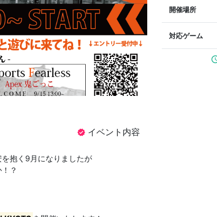
開催場所
対応ゲーム
sched
イベント内容
verified
安を抱く9月になりましたが
か！？