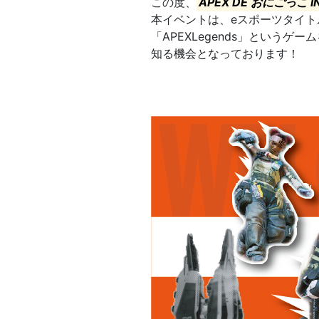
この度、
APEX DE おにごっこ I
本イベントは、eスポーツタイ
「APEXLegends」という
知る機会となっております！