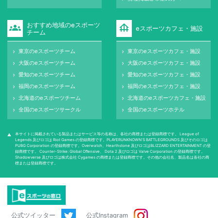
おすすめ地域のeスポーツ
groups
foundation
eスポーツカフェ・施設
チーム
東京のeスポーツチーム
東京のeスポーツカフェ・施設
keyboard_arrow_right
keyboard_arrow_right
大阪のeスポーツチーム
大阪のeスポーツカフェ・施設
keyboard_arrow_right
keyboard_arrow_right
愛知のeスポーツチーム
愛知のeスポーツカフェ・施設
keyboard_arrow_right
keyboard_arrow_right
福岡のeスポーツチーム
福岡のeスポーツカフェ・施設
keyboard_arrow_right
keyboard_arrow_right
北海道のeスポーツチーム
北海道のeスポーツカフェ・施設
keyboard_arrow_right
keyboard_arrow_right
全国のeスポーツサークル
全国のeスポーツホテル
keyboard_arrow_right
keyboard_arrow_right
本サイトに掲載されている製品またはサービス等の名称は、各社の商標または登録商標です。 League of
warning
Legends 及びロゴは Riot Games の登録商標です。PLAYERUNKNOWN'S BATTLEGROUNDS 及びそのロゴは
PUBG Corporation の登録商標です。Overwatch、Hearthstone 及びロゴはBLIZZARD ENTERTAINMENT の登
録商標です。 Counter-Strike: Global Oﬀensive、 Dota 2 及びロゴは Valve Corporation の登録商標です。
Shadowverse 及びロゴは株式会社 Cygames の商標または登録商標です。その他の会社名、製品名は各社の商
標または登録商標です。
公式ツイッター
公式Instagram