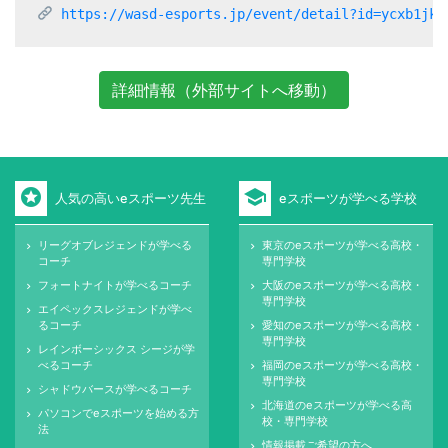
https://wasd-esports.jp/event/detail?id=ycxb1jk6
詳細情報（外部サイトへ移動）
stars
school
人気の高いeスポーツ先生
eスポーツが学べる学校
リーグオブレジェンドが学べる
東京のeスポーツが学べる高校・
keyboard_arrow_right
keyboard_arrow_right
コーチ
専門学校
フォートナイトが学べるコーチ
大阪のeスポーツが学べる高校・
keyboard_arrow_right
keyboard_arrow_right
専門学校
エイペックスレジェンドが学べ
keyboard_arrow_right
るコーチ
愛知のeスポーツが学べる高校・
keyboard_arrow_right
専門学校
レインボーシックス シージが学
keyboard_arrow_right
べるコーチ
福岡のeスポーツが学べる高校・
keyboard_arrow_right
専門学校
シャドウバースが学べるコーチ
keyboard_arrow_right
北海道のeスポーツが学べる高
keyboard_arrow_right
パソコンでeスポーツを始める方
keyboard_arrow_right
校・専門学校
法
情報掲載ご希望の方へ
keyboard_arrow_right