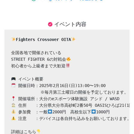
イベント内容
verified
Fighters Crossover OITA
全国各地で開催されている

STREET FIGHTER 6の対戦会
初心者から上級者まで大歓迎
 開催日時：2025年2月16日(日)13:00〜19:00　

 参加費　：一般
2000円　高校生以下
 注意　　：デバイスは各自持ち込みをお願いしております。

詳細はこちら