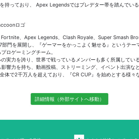
歴を持っており、 Apex Legendsではプレデター帯を踏んでい
e、Apex Legends、Clash Royale、Super Smash Bros、
er部門の7部門を展開し、『ゲーマーをかっこよく魅せる』というテーマ
るプロゲーミングチーム。
ルの実力を誇り、世界で戦っているメンバーも多く所属してい
も影響力を持ち、動画投稿、ストリーミング、イベント出演な
ーム全体で2千万人を超えており、『CR CUP』を始めとする様
詳細情報（外部サイトへ移動）