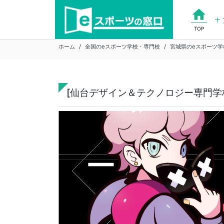
Skip
home
to
content
TOP
ホーム
全国のeスポーツ学校・専門校
宮城県のeスポーツ学
[仙台デザイン＆テクノロジー専門学校