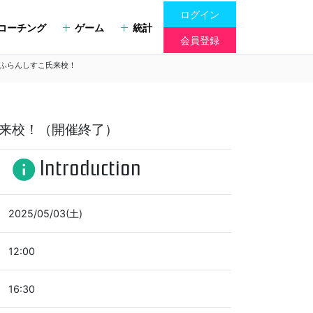
ログイン
コーチング
ゲーム
統計
会員登録
on】ふらんしすこ氏来校！
こ氏来校！（開催終了）
Introduction
info
2025/05/03(土)
12:00
16:30