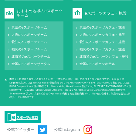
おすすめ地域のeスポーツ
groups
foundation
eスポーツカフェ・施設
チーム
東京のeスポーツチーム
東京のeスポーツカフェ・施設
keyboard_arrow_right
keyboard_arrow_right
大阪のeスポーツチーム
大阪のeスポーツカフェ・施設
keyboard_arrow_right
keyboard_arrow_right
愛知のeスポーツチーム
愛知のeスポーツカフェ・施設
keyboard_arrow_right
keyboard_arrow_right
福岡のeスポーツチーム
福岡のeスポーツカフェ・施設
keyboard_arrow_right
keyboard_arrow_right
北海道のeスポーツチーム
北海道のeスポーツカフェ・施設
keyboard_arrow_right
keyboard_arrow_right
全国のeスポーツサークル
全国のeスポーツホテル
keyboard_arrow_right
keyboard_arrow_right
本サイトに掲載されている製品またはサービス等の名称は、各社の商標または登録商標です。 League of
warning
Legends 及びロゴは Riot Games の登録商標です。PLAYERUNKNOWN'S BATTLEGROUNDS 及びそのロゴは
PUBG Corporation の登録商標です。Overwatch、Hearthstone 及びロゴはBLIZZARD ENTERTAINMENT の登
録商標です。 Counter-Strike: Global Oﬀensive、 Dota 2 及びロゴは Valve Corporation の登録商標です。
Shadowverse 及びロゴは株式会社 Cygames の商標または登録商標です。その他の会社名、製品名は各社の商
標または登録商標です。
公式ツイッター
公式Instagram