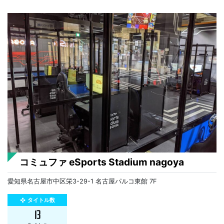
コミュファ eSports Stadium nagoya
愛知県名古屋市中区栄3-29-1 名古屋パルコ東館 7F
タイトル数
gamepad
13