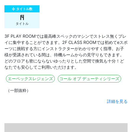
タイトル数
gamepad
14
タイトル
3F PLAY ROOMでは最高峰スペックのマシンでストレス無くプレ
イに集中することができます。2F CLASS ROOMでは初めてeスポ
ーツに挑戦する方にインストラクターがわかりやすく指導。お子
様が受講されている間は、待機ルームからの見守りもできます。
どのフロアも密にならないゆったりとした空間で換気も十分！ど
なたでも安心してご利用いただけます。
エーペックスレジェンズ
コール オブ デューティシリーズ
（一部抜粋）
詳細を見る