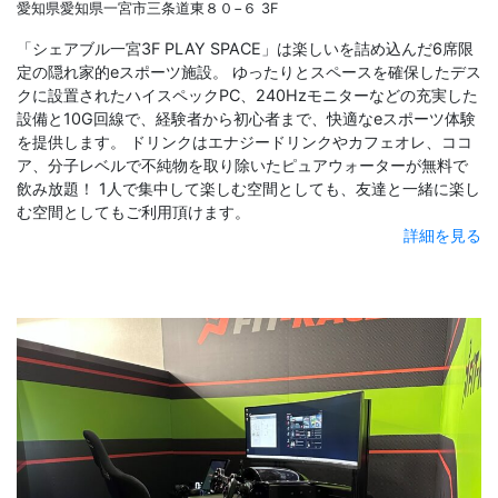
愛知県愛知県一宮市三条道東８０−６ 3F
「シェアブル一宮3F PLAY SPACE」は楽しいを詰め込んだ6席限
定の隠れ家的eスポーツ施設。 ゆったりとスペースを確保したデス
クに設置されたハイスペックPC、240Hzモニターなどの充実した
設備と10G回線で、経験者から初心者まで、快適なeスポーツ体験
を提供します。 ドリンクはエナジードリンクやカフェオレ、ココ
ア、分子レベルで不純物を取り除いたピュアウォーターが無料で
飲み放題！ 1人で集中して楽しむ空間としても、友達と一緒に楽し
む空間としてもご利用頂けます。
詳細を見る