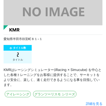
KMR
愛知県半田市祢宜町８１−１
タイトル数
gamepad
2
タイトル
KMRはレーシングシミュレーター(iRacing × Simucube) を中心と
した各種トレーニングをお客様に提供することで、サーキットを
より安全に、楽しく、速く走行できるようになる事を目指してい
ます。
アイレーシング
グランツーリスモ シリーズ
詳細を見る