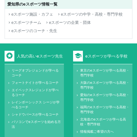
愛知県のeスポーツ情報一覧
eスポーツ施設・カフェ
eスポーツの中学・高校・専門学校
keyboard_arrow_right
keyboard_arrow_right
eスポーツチーム
eスポーツの企業・団体
keyboard_arrow_right
keyboard_arrow_right
eスポーツのコーチ・先生
keyboard_arrow_right
stars
school
人気の高いeスポーツ先生
eスポーツが学べる学校
リーグオブレジェンドが学べる
東京のeスポーツが学べる高校・
keyboard_arrow_right
keyboard_arrow_right
コーチ
専門学校
フォートナイトが学べるコーチ
大阪のeスポーツが学べる高校・
keyboard_arrow_right
keyboard_arrow_right
専門学校
エイペックスレジェンドが学べ
keyboard_arrow_right
るコーチ
愛知のeスポーツが学べる高校・
keyboard_arrow_right
専門学校
レインボーシックス シージが学
keyboard_arrow_right
べるコーチ
福岡のeスポーツが学べる高校・
keyboard_arrow_right
専門学校
シャドウバースが学べるコーチ
keyboard_arrow_right
北海道のeスポーツが学べる高
keyboard_arrow_right
パソコンでeスポーツを始める方
keyboard_arrow_right
校・専門学校
法
情報掲載ご希望の方へ
keyboard_arrow_right