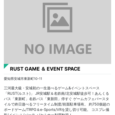
RUST GAME ＆ EVENT SPACE
愛知県安城市東新町10-11
三河最大級・安城初の一生遊べるゲーム&イベントスペース
「RUST(ルスト)」 JR安城駅＆名鉄南/北安城駅徒歩可！あんくる
バス「東新町」名鉄バス「東新田」停すぐ ゲームカフェバースタ
イルで終日遊べるフリータイム制度/前面駐車場有。 約750個超の
ボードゲーム/TRPG＆e-Sports/VRを貸し切り可能。 ​コスプレ撮
影/イベント/パーティ/セミナー利用歓迎！