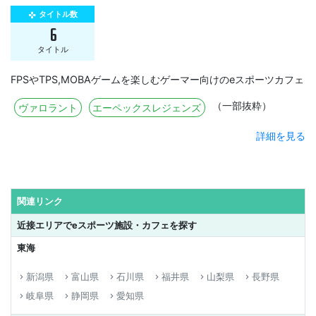
タイトル数
gamepad
6
タイトル
FPSやTPS,MOBAゲームを楽しむゲーマー向けのeスポーツカフェ
（一部抜粋）
ヴァロラント
エーペックスレジェンズ
詳細を見る
関連リンク
近接エリアでeスポーツ施設・カフェを探す
東海
新潟県
富山県
石川県
福井県
山梨県
長野県
keyboard_arrow_right
keyboard_arrow_right
keyboard_arrow_right
keyboard_arrow_right
keyboard_arrow_right
keyboard_arrow_right
岐阜県
静岡県
愛知県
keyboard_arrow_right
keyboard_arrow_right
keyboard_arrow_right