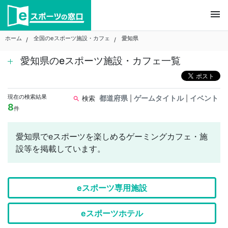
Skip
menu
to
content
ホーム
全国のeスポーツ施設・カフェ
愛知県
愛知県のeスポーツ施設・カフェ一覧
現在の検索結果
都道府県
ゲームタイトル
イベント
検索
|
|
search
8
件
愛知県でeスポーツを楽しめるゲーミングカフェ・施
設等を掲載しています。
eスポーツ専用施設
eスポーツホテル