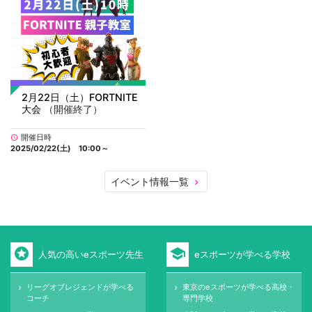
2月22日（土）FORTNITE
大会
（開催終了）
開催日時
schedule
2025/02/22(土) 10:00～
イベント情報一覧
keyboard_arrow_right
stars
school
人気の高いeスポーツ先生
eスポーツが学べる学校
リーグオブレジェンドが学べる
東京のeスポーツが学べる高校・
keyboard_arrow_right
keyboard_arrow_right
コーチ
専門学校