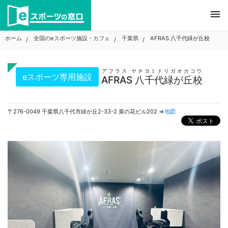
Skip
menu
to
content
ホーム
全国のeスポーツ施設・カフェ
千葉県
AFRAS 八千代緑が丘校
アフラス ヤチヨミドリガオカコウ
eスポーツ専用施設
AFRAS 八千代緑が丘校
〒276-0049 千葉県八千代市緑が丘2-33-2 菜の花ビル202 ⇒
地図