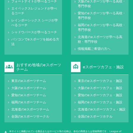
フォートナイトが学べるコーチ
大阪のeスポーツが学べる高校・
keyboard_arrow_right
keyboard_arrow_right
専門学校
エイペックスレジェンドが学べ
keyboard_arrow_right
るコーチ
愛知のeスポーツが学べる高校・
keyboard_arrow_right
専門学校
レインボーシックス シージが学
keyboard_arrow_right
べるコーチ
福岡のeスポーツが学べる高校・
keyboard_arrow_right
専門学校
シャドウバースが学べるコーチ
keyboard_arrow_right
北海道のeスポーツが学べる高
keyboard_arrow_right
パソコンでeスポーツを始める方
keyboard_arrow_right
校・専門学校
法
情報掲載ご希望の方へ
keyboard_arrow_right
おすすめ地域のeスポーツ
groups
foundation
eスポーツカフェ・施設
チーム
東京のeスポーツチーム
東京のeスポーツカフェ・施設
keyboard_arrow_right
keyboard_arrow_right
大阪のeスポーツチーム
大阪のeスポーツカフェ・施設
keyboard_arrow_right
keyboard_arrow_right
愛知のeスポーツチーム
愛知のeスポーツカフェ・施設
keyboard_arrow_right
keyboard_arrow_right
福岡のeスポーツチーム
福岡のeスポーツカフェ・施設
keyboard_arrow_right
keyboard_arrow_right
北海道のeスポーツチーム
北海道のeスポーツカフェ・施設
keyboard_arrow_right
keyboard_arrow_right
全国のeスポーツサークル
全国のeスポーツホテル
keyboard_arrow_right
keyboard_arrow_right
本サイトに掲載されている製品またはサービス等の名称は、各社の商標または登録商標です。 League of
warning