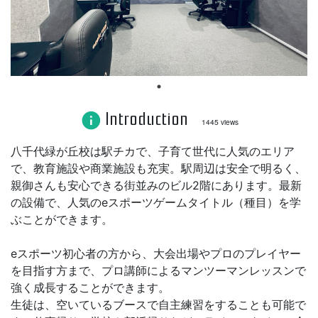
Introduction
info
1445 views
八千代緑が丘校は駅チカで、子育て世代に人気のエリア
で、教育施設や商業施設も充実。駅周辺は安全で明るく、
親御さんも安心できる街並みのビル2階にあります。最新
の設備で、人気のeスポーツゲームタイトル（種目）を学
ぶことができます。
eスポーツ初心者の方から、大会出場やプロのプレイヤー
を目指す方まで、プロ講師によるマンツーマンレッスンで
強く成長することができます。
生徒は、空いているブースで自主練習をすることも可能で