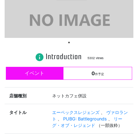
Introduction
info
5302 views
イベント
0
件予定
店舗種別
ネットカフェ併設
タイトル
エーペックスレジェンズ
、
ヴァロラン
ト
、
PUBG: Battlegrounds
、
リー
グ・オブ・レジェンド
（一部抜粋）