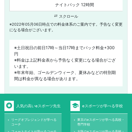
ナイトパック 12時間
sync_alt
スクロール
※2022年05月06日時点での料金体系のご案内です。予告なく変更
になる場合がございます。
※土日祝日の前日17時～当日17時までパック料金+300
円
※料金は上記料金表から予告なく変更になる場合がござ
います。
※年末年始、ゴールデンウィーク、夏休みなどの特別期
間は料金が異なる場合があります。
stars
school
人気の高いeスポーツ先生
eスポーツが学べる学校
リーグオブレジェンドが学べる
東京のeスポーツが学べる高校・
keyboard_arrow_right
keyboard_arrow_right
コーチ
専門学校
フォートナイトが学べるコーチ
大阪のeスポーツが学べる高校・
keyboard_arrow_right
keyboard_arrow_right