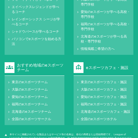
専門学校
エイペックスレジェンドが学べ
keyboard_arrow_right
るコーチ
愛知のeスポーツが学べる高校・
keyboard_arrow_right
専門学校
レインボーシックス シージが学
keyboard_arrow_right
べるコーチ
福岡のeスポーツが学べる高校・
keyboard_arrow_right
専門学校
シャドウバースが学べるコーチ
keyboard_arrow_right
北海道のeスポーツが学べる高
keyboard_arrow_right
パソコンでeスポーツを始める方
keyboard_arrow_right
校・専門学校
法
情報掲載ご希望の方へ
keyboard_arrow_right
おすすめ地域のeスポーツ
groups
foundation
eスポーツカフェ・施設
チーム
東京のeスポーツチーム
東京のeスポーツカフェ・施設
keyboard_arrow_right
keyboard_arrow_right
大阪のeスポーツチーム
大阪のeスポーツカフェ・施設
keyboard_arrow_right
keyboard_arrow_right
愛知のeスポーツチーム
愛知のeスポーツカフェ・施設
keyboard_arrow_right
keyboard_arrow_right
福岡のeスポーツチーム
福岡のeスポーツカフェ・施設
keyboard_arrow_right
keyboard_arrow_right
北海道のeスポーツチーム
北海道のeスポーツカフェ・施設
keyboard_arrow_right
keyboard_arrow_right
全国のeスポーツサークル
全国のeスポーツホテル
keyboard_arrow_right
keyboard_arrow_right
本サイトに掲載されている製品またはサービス等の名称は、各社の商標または登録商標です。 League of
warning
Legends 及びロゴは Riot Games の登録商標です。PLAYERUNKNOWN'S BATTLEGROUNDS 及びそのロゴは