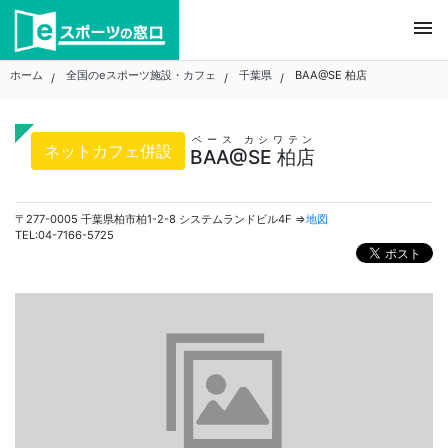
Skip
menu
to
content
ホーム
全国のeスポーツ施設・カフェ
千葉県
BAA@SE 柏店
ベース カシワテン
ネットカフェ併設
BAA@SE 柏店
〒277-0005 千葉県柏市柏1-2-8 システムランドビル4F ⇒
地図
TEL:04-7166-5725