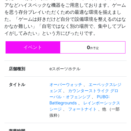
アなどハイスペックな機器をご用意しております。ゲーム
を思う存分プレイいただくための最適な環境を揃えまし
た。「ゲームは好きだけど自分で設備環境を整えるのはな
かなか難しい」「自宅ではなく別の場所で、集中してプレ
イがしてみたい」という方にぴったりです。
イベント
0
件予定
店舗種別
eスポーツホテル
タイトル
オーバーウォッチ
、
エーペックスレジ
ェンズ
、
カウンターストライク グロ
ーバル・オフェンシブ
、
PUBG:
Battlegrounds
、
レインボーシックス
シージ
、
フォートナイト
、他 （一部
抜粋）
営業時間