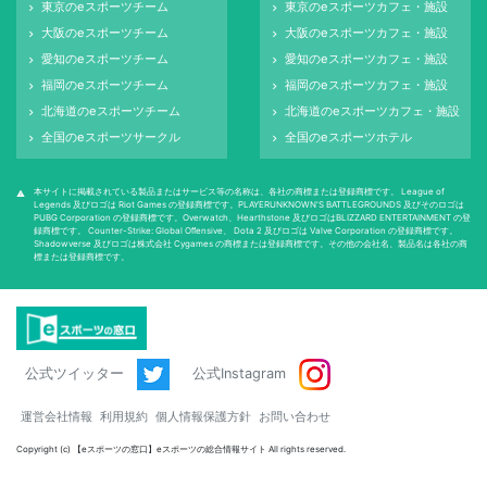
東京のeスポーツチーム
東京のeスポーツカフェ・施設
keyboard_arrow_right
keyboard_arrow_right
大阪のeスポーツチーム
大阪のeスポーツカフェ・施設
keyboard_arrow_right
keyboard_arrow_right
愛知のeスポーツチーム
愛知のeスポーツカフェ・施設
keyboard_arrow_right
keyboard_arrow_right
福岡のeスポーツチーム
福岡のeスポーツカフェ・施設
keyboard_arrow_right
keyboard_arrow_right
北海道のeスポーツチーム
北海道のeスポーツカフェ・施設
keyboard_arrow_right
keyboard_arrow_right
全国のeスポーツサークル
全国のeスポーツホテル
keyboard_arrow_right
keyboard_arrow_right
本サイトに掲載されている製品またはサービス等の名称は、各社の商標または登録商標です。 League of
warning
Legends 及びロゴは Riot Games の登録商標です。PLAYERUNKNOWN'S BATTLEGROUNDS 及びそのロゴは
PUBG Corporation の登録商標です。Overwatch、Hearthstone 及びロゴはBLIZZARD ENTERTAINMENT の登
録商標です。 Counter-Strike: Global Oﬀensive、 Dota 2 及びロゴは Valve Corporation の登録商標です。
Shadowverse 及びロゴは株式会社 Cygames の商標または登録商標です。その他の会社名、製品名は各社の商
標または登録商標です。
公式ツイッター
公式Instagram
運営会社情報
利用規約
個人情報保護方針
お問い合わせ
Copyright (c) 【eスポーツの窓口】eスポーツの総合情報サイト All rights reserved.