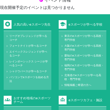
verified
現在開催予定のイベントは見つかりません
stars
school
人気の高いeスポーツ先生
eスポーツが学べる学校
リーグオブレジェンドが学べる
東京のeスポーツが学べる高校・
keyboard_arrow_right
keyboard_arrow_right
コーチ
専門学校
フォートナイトが学べるコーチ
大阪のeスポーツが学べる高校・
keyboard_arrow_right
keyboard_arrow_right
専門学校
エイペックスレジェンドが学べ
keyboard_arrow_right
るコーチ
愛知のeスポーツが学べる高校・
keyboard_arrow_right
専門学校
レインボーシックス シージが学
keyboard_arrow_right
べるコーチ
福岡のeスポーツが学べる高校・
keyboard_arrow_right
専門学校
シャドウバースが学べるコーチ
keyboard_arrow_right
北海道のeスポーツが学べる高
keyboard_arrow_right
パソコンでeスポーツを始める方
keyboard_arrow_right
校・専門学校
法
情報掲載ご希望の方へ
keyboard_arrow_right
おすすめ地域のeスポーツ
groups
foundation
eスポーツカフェ・施設
チーム