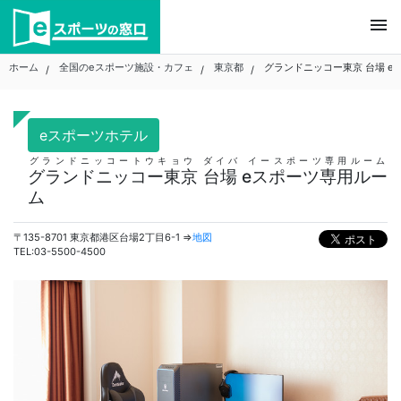
Skip
menu
to
content
ホーム
全国のeスポーツ施設・カフェ
東京都
グランドニッコー東京 台場 e
eスポーツホテル
グランドニッコートウキョウ ダイバ イースポーツ専用ルーム
グランドニッコー東京 台場 eスポーツ専用ルー
ム
〒135-8701 東京都港区台場2丁目6-1 ⇒
地図
TEL:03-5500-4500