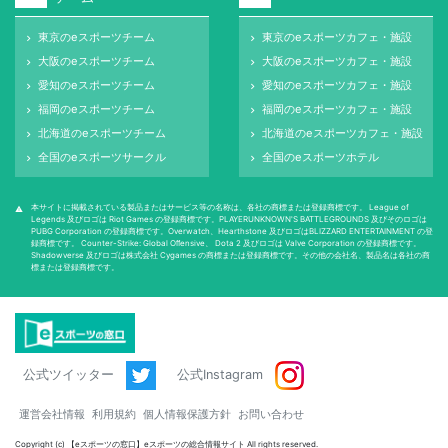
東京のeスポーツチーム
東京のeスポーツカフェ・施設
keyboard_arrow_right
keyboard_arrow_right
大阪のeスポーツチーム
大阪のeスポーツカフェ・施設
keyboard_arrow_right
keyboard_arrow_right
愛知のeスポーツチーム
愛知のeスポーツカフェ・施設
keyboard_arrow_right
keyboard_arrow_right
福岡のeスポーツチーム
福岡のeスポーツカフェ・施設
keyboard_arrow_right
keyboard_arrow_right
北海道のeスポーツチーム
北海道のeスポーツカフェ・施設
keyboard_arrow_right
keyboard_arrow_right
全国のeスポーツサークル
全国のeスポーツホテル
keyboard_arrow_right
keyboard_arrow_right
本サイトに掲載されている製品またはサービス等の名称は、各社の商標または登録商標です。 League of
warning
Legends 及びロゴは Riot Games の登録商標です。PLAYERUNKNOWN'S BATTLEGROUNDS 及びそのロゴは
PUBG Corporation の登録商標です。Overwatch、Hearthstone 及びロゴはBLIZZARD ENTERTAINMENT の登
録商標です。 Counter-Strike: Global Oﬀensive、 Dota 2 及びロゴは Valve Corporation の登録商標です。
Shadowverse 及びロゴは株式会社 Cygames の商標または登録商標です。その他の会社名、製品名は各社の商
標または登録商標です。
公式ツイッター
公式Instagram
運営会社情報
利用規約
個人情報保護方針
お問い合わせ
Copyright (c) 【eスポーツの窓口】eスポーツの総合情報サイト All rights reserved.