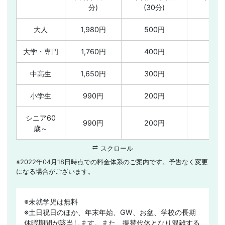
分)
(30分)
大人
1,980円
500円
大学・専門
1,760円
400円
中高生
1,650円
300円
小学生
990円
200円
シニア60
990円
200円
歳～
sync_alt
スクロール
※2022年04月18日時点での料金体系のご案内です。予告なく変更
になる場合がございます。
※未就学児は無料
※土日祝日のほか、年末年始、GW、お盆、学校の長期
休暇期間が該当します。また、振替代休となり混雑する