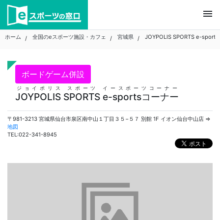
Skip
menu
to
content
ホーム
全国のeスポーツ施設・カフェ
宮城県
JOYPOLIS SPORTS e-spor
ボードゲーム併設
ジョイポリス スポーツ イースポーツコーナー
JOYPOLIS SPORTS e-sportsコーナー
〒981-3213 宮城県仙台市泉区南中山１丁目３５−５７ 別館 1F イオン仙台中山店 ⇒
地図
TEL:022-341-8945