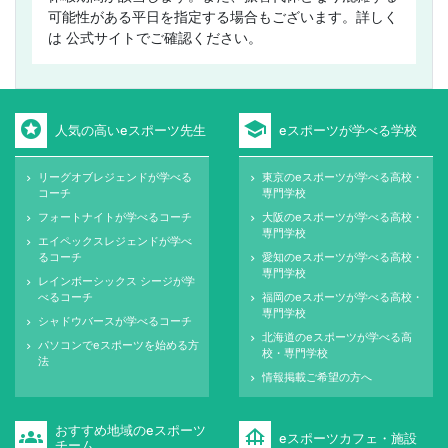
可能性がある平日を指定する場合もございます。詳しく
は 公式サイトでご確認ください。
stars
school
人気の高いeスポーツ先生
eスポーツが学べる学校
リーグオブレジェンドが学べる
東京のeスポーツが学べる高校・
keyboard_arrow_right
keyboard_arrow_right
コーチ
専門学校
フォートナイトが学べるコーチ
大阪のeスポーツが学べる高校・
keyboard_arrow_right
keyboard_arrow_right
専門学校
エイペックスレジェンドが学べ
keyboard_arrow_right
るコーチ
愛知のeスポーツが学べる高校・
keyboard_arrow_right
専門学校
レインボーシックス シージが学
keyboard_arrow_right
べるコーチ
福岡のeスポーツが学べる高校・
keyboard_arrow_right
専門学校
シャドウバースが学べるコーチ
keyboard_arrow_right
北海道のeスポーツが学べる高
keyboard_arrow_right
パソコンでeスポーツを始める方
keyboard_arrow_right
校・専門学校
法
情報掲載ご希望の方へ
keyboard_arrow_right
おすすめ地域のeスポーツ
groups
foundation
eスポーツカフェ・施設
チーム