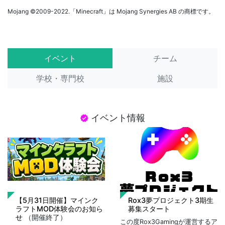
Mojang ©2009-2022.「Minecraft」は Mojang Synergies AB の商標です。
イベント
チーム
学校・専門校
施設
イベント情報
verified
【5月31日開催】マインク
Rox3夢プロジェクト3期生
ラフトMOD体験会のお知ら
募集スタート
せ
（開催終了）
この度Rox3Gamingが運営するア