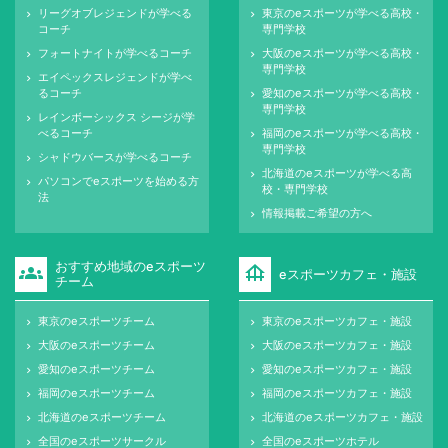
リーグオブレジェンドが学べる
東京のeスポーツが学べる高校・
keyboard_arrow_right
keyboard_arrow_right
コーチ
専門学校
フォートナイトが学べるコーチ
大阪のeスポーツが学べる高校・
keyboard_arrow_right
keyboard_arrow_right
専門学校
エイペックスレジェンドが学べ
keyboard_arrow_right
るコーチ
愛知のeスポーツが学べる高校・
keyboard_arrow_right
専門学校
レインボーシックス シージが学
keyboard_arrow_right
べるコーチ
福岡のeスポーツが学べる高校・
keyboard_arrow_right
専門学校
シャドウバースが学べるコーチ
keyboard_arrow_right
北海道のeスポーツが学べる高
keyboard_arrow_right
パソコンでeスポーツを始める方
keyboard_arrow_right
校・専門学校
法
情報掲載ご希望の方へ
keyboard_arrow_right
おすすめ地域のeスポーツ
groups
foundation
eスポーツカフェ・施設
チーム
東京のeスポーツチーム
東京のeスポーツカフェ・施設
keyboard_arrow_right
keyboard_arrow_right
大阪のeスポーツチーム
大阪のeスポーツカフェ・施設
keyboard_arrow_right
keyboard_arrow_right
愛知のeスポーツチーム
愛知のeスポーツカフェ・施設
keyboard_arrow_right
keyboard_arrow_right
福岡のeスポーツチーム
福岡のeスポーツカフェ・施設
keyboard_arrow_right
keyboard_arrow_right
北海道のeスポーツチーム
北海道のeスポーツカフェ・施設
keyboard_arrow_right
keyboard_arrow_right
全国のeスポーツサークル
全国のeスポーツホテル
keyboard_arrow_right
keyboard_arrow_right