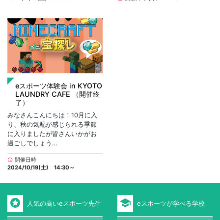
eスポーツ体験会 in KYOTO
LAUNDRY CAFE
（開催終
了）
みなさんこんにちは！10月に入
り、秋の気配が感じられる季節
に入りましたが皆さんいかがお
過ごしでしょう…
開催日時
schedule
2024/10/19(土) 14:30～
stars
school
人気の高いeスポーツ先生
eスポーツが学べる学校