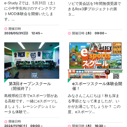
e-Study Zでは、5月31日（土）
ソビで英会話を1年間無償受講で
に小中学生向けのマインクラフ
きるRox3夢プロジェクトの第
トMOD体験会を開催いたしま
３…
す。…
開催日時
schedule
2026/05/31(日) 12:45～
開催日時
(木) 09:00～
schedule
第3回オープンスクール
eスポーツスクール体験会開
（開催終了）
催！
島根県松江市でeスポーツ部があ
みなさんこんにちは！秋も深ま
る高校です。一緒にeスポーツし
る季節となって来ましたが、い
ましょう。レーシングシュミレ
かがお過ごしでしょうか？ この
ータも体験で…
度、eスポーツ…
開催日時
schedule
2024/11/16(土) 09:00～
開催日時
(木) 16:30～
schedule