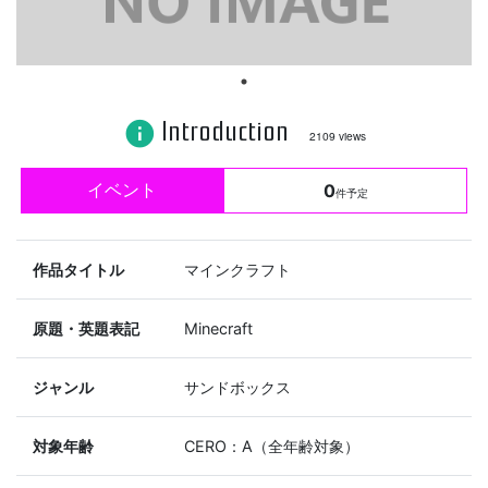
Introduction
info
2109 views
イベント
0
件予定
作品タイトル
マインクラフト
原題・英題表記
Minecraft
ジャンル
サンドボックス
対象年齢
CERO：A（全年齢対象）