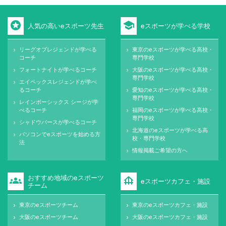
stars
school
人気の高いeスポーツ先生
eスポーツが学べる学校
リーグオブレジェンドが学べる
東京のeスポーツが学べる高校・
keyboard_arrow_right
keyboard_arrow_right
コーチ
専門学校
フォートナイトが学べるコーチ
大阪のeスポーツが学べる高校・
keyboard_arrow_right
keyboard_arrow_right
専門学校
エイペックスレジェンドが学べ
keyboard_arrow_right
るコーチ
愛知のeスポーツが学べる高校・
keyboard_arrow_right
専門学校
レインボーシックス シージが学
keyboard_arrow_right
べるコーチ
福岡のeスポーツが学べる高校・
keyboard_arrow_right
専門学校
シャドウバースが学べるコーチ
keyboard_arrow_right
北海道のeスポーツが学べる高
keyboard_arrow_right
パソコンでeスポーツを始める方
keyboard_arrow_right
校・専門学校
法
情報掲載ご希望の方へ
keyboard_arrow_right
おすすめ地域のeスポーツ
groups
foundation
eスポーツカフェ・施設
チーム
東京のeスポーツチーム
東京のeスポーツカフェ・施設
keyboard_arrow_right
keyboard_arrow_right
大阪のeスポーツチーム
大阪のeスポーツカフェ・施設
keyboard_arrow_right
keyboard_arrow_right