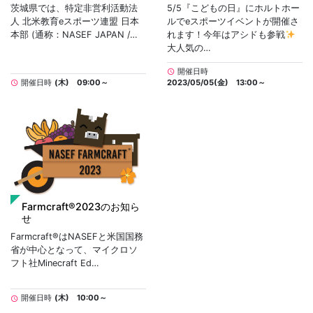
茨城県では、特定非営利活動法
5/5『こどもの日』にホルトホー
人 北米教育eスポーツ連盟 日本
ルでeスポーツイベントが開催さ
本部 (通称：NASEF JAPAN /…
れます！今年はアシドも参戦
大人気の…
開催日時
schedule
開催日時
(木) 09:00～
2023/05/05(金) 13:00～
schedule
Farmcraft®2023のお知ら
せ
Farmcraft®はNASEFと米国国務
省が中心となって、マイクロソ
フト社Minecraft Ed…
開催日時
(木) 10:00～
schedule