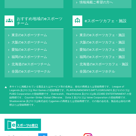
情報掲載ご希望の方へ
keyboard_arrow_right
おすすめ地域のeスポーツ
groups
foundation
eスポーツカフェ・施設
チーム
東京のeスポーツチーム
東京のeスポーツカフェ・施設
keyboard_arrow_right
keyboard_arrow_right
大阪のeスポーツチーム
大阪のeスポーツカフェ・施設
keyboard_arrow_right
keyboard_arrow_right
愛知のeスポーツチーム
愛知のeスポーツカフェ・施設
keyboard_arrow_right
keyboard_arrow_right
福岡のeスポーツチーム
福岡のeスポーツカフェ・施設
keyboard_arrow_right
keyboard_arrow_right
北海道のeスポーツチーム
北海道のeスポーツカフェ・施設
keyboard_arrow_right
keyboard_arrow_right
全国のeスポーツサークル
全国のeスポーツホテル
keyboard_arrow_right
keyboard_arrow_right
本サイトに掲載されている製品またはサービス等の名称は、各社の商標または登録商標です。 League of
warning
Legends 及びロゴは Riot Games の登録商標です。PLAYERUNKNOWN'S BATTLEGROUNDS 及びそのロゴは
PUBG Corporation の登録商標です。Overwatch、Hearthstone 及びロゴはBLIZZARD ENTERTAINMENT の登
録商標です。 Counter-Strike: Global Oﬀensive、 Dota 2 及びロゴは Valve Corporation の登録商標です。
Shadowverse 及びロゴは株式会社 Cygames の商標または登録商標です。その他の会社名、製品名は各社の商
標または登録商標です。