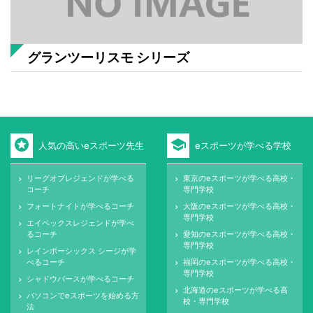
グランツーリスモ シリーズ
stars
school
人気の高いeスポーツ先生
eスポーツが学べる学校
リーグオブレジェンドが学べる
東京のeスポーツが学べる高校・
keyboard_arrow_right
keyboard_arrow_right
コーチ
専門学校
フォートナイトが学べるコーチ
大阪のeスポーツが学べる高校・
keyboard_arrow_right
keyboard_arrow_right
専門学校
エイペックスレジェンドが学べ
keyboard_arrow_right
るコーチ
愛知のeスポーツが学べる高校・
keyboard_arrow_right
専門学校
レインボーシックス シージが学
keyboard_arrow_right
べるコーチ
福岡のeスポーツが学べる高校・
keyboard_arrow_right
専門学校
シャドウバースが学べるコーチ
keyboard_arrow_right
北海道のeスポーツが学べる高
keyboard_arrow_right
パソコンでeスポーツを始める方
keyboard_arrow_right
校・専門学校
法