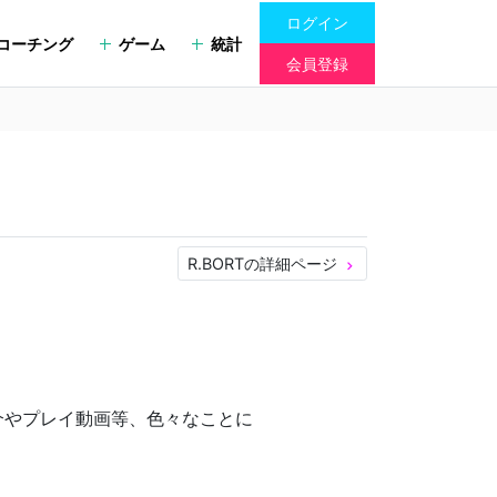
ログイン
コーチング
ゲーム
統計
会員登録
R.BORTの詳細ページ
keyboard_arrow_right
介やプレイ動画等、色々なことに