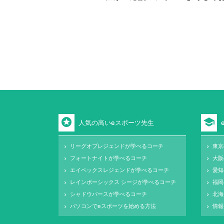
stars
school
人気の高いeスポーツ先生
リーグオブレジェンドが学べるコーチ
東京
keyboard_arrow_right
keyboard_arrow_right
フォートナイトが学べるコーチ
大阪
keyboard_arrow_right
keyboard_arrow_right
エイペックスレジェンドが学べるコーチ
愛知
keyboard_arrow_right
keyboard_arrow_right
レインボーシックス シージが学べるコーチ
福岡
keyboard_arrow_right
keyboard_arrow_right
シャドウバースが学べるコーチ
北海
keyboard_arrow_right
keyboard_arrow_right
パソコンでeスポーツを始める方法
情報
keyboard_arrow_right
keyboard_arrow_right