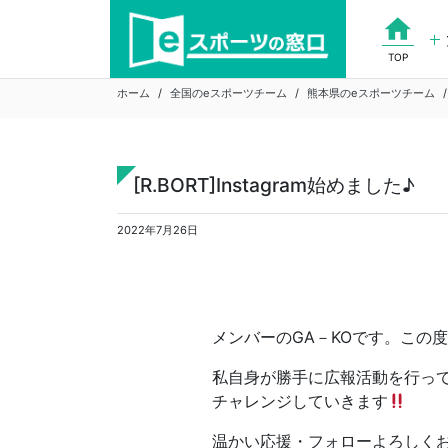
Skip
home
to
content
TOP
ホーム
全国のeスポーツチーム
熊本県のeスポーツチーム
[R.BORT]Instagram始めました♪
2022年7月26日
メンバーのGA－KOです。この度、
私自身が勝手に広報活動を行っ
チャレンジしていきます
温かい応援・フォローよろしく