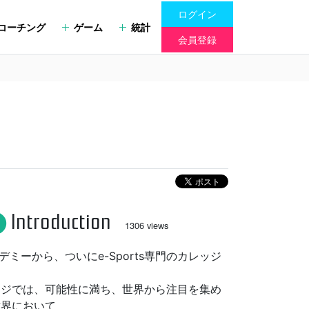
ログイン
コーチング
ゲーム
統計
会員登録
Introduction
fo
1306 views
ミーから、ついにe-Sports専門のカレッジ
カレッジでは、可能性に満ち、世界から注目を集め
の世界において