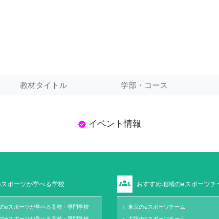
教材タイトル
学部・コース
イベント情報
verified
groups
eスポーツが学べる学校
おすすめ地域のeスポーツチ
のeスポーツが学べる高校・専門学校
東京のeスポーツチーム
keyboard_arrow_right
のeスポーツが学べる高校・専門学校
大阪のeスポーツチーム