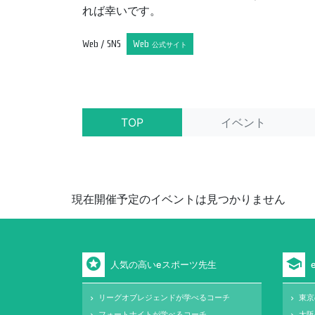
れば幸いです。
Web / SNS
Web
公式サイト
TOP
イベント
現在開催予定のイベントは見つかりません
stars
school
人気の高いeスポーツ先生
リーグオブレジェンドが学べるコーチ
東京
keyboard_arrow_right
keyboard_arrow_right
フォートナイトが学べるコーチ
大阪