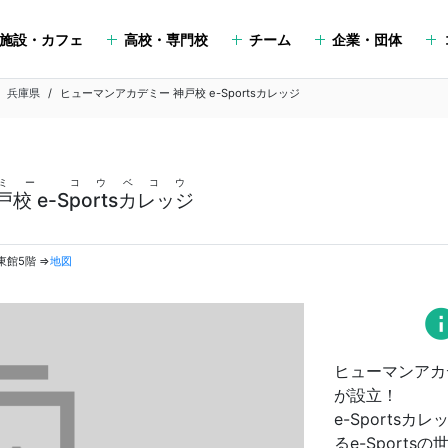
施設・カフェ
高校・専門校
チーム
企業・団体
兵庫県
ヒューマンアカデミー 神戸校 e-Sportsカレッジ
ミー コウベコウ
 e-Sportsカレッジ
〒650-0021 兵庫県神戸市中央区三宮町1-9-1 三宮センタープラザ東館5階 ⇒
地図
in
ヒューマンアカデ
が設立！
e-Sports
るe-Sports