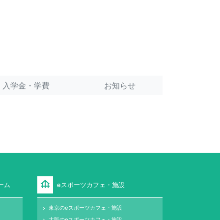
入学金・学費
お知らせ
foundation
ーム
eスポーツカフェ・施設
東京のeスポーツカフェ・施設
keyboard_arrow_right
大阪のeスポーツカフェ・施設