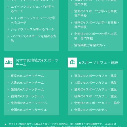
keyboard_arrow_right
keyboard_arrow_right
専門学校
エイペックスレジェンドが学べ
keyboard_arrow_right
るコーチ
愛知のeスポーツが学べる高校・
keyboard_arrow_right
専門学校
レインボーシックス シージが学
keyboard_arrow_right
べるコーチ
福岡のeスポーツが学べる高校・
keyboard_arrow_right
専門学校
シャドウバースが学べるコーチ
keyboard_arrow_right
北海道のeスポーツが学べる高
keyboard_arrow_right
パソコンでeスポーツを始める方
keyboard_arrow_right
校・専門学校
法
情報掲載ご希望の方へ
keyboard_arrow_right
おすすめ地域のeスポーツ
groups
foundation
eスポーツカフェ・施設
チーム
東京のeスポーツチーム
東京のeスポーツカフェ・施設
keyboard_arrow_right
keyboard_arrow_right
大阪のeスポーツチーム
大阪のeスポーツカフェ・施設
keyboard_arrow_right
keyboard_arrow_right
愛知のeスポーツチーム
愛知のeスポーツカフェ・施設
keyboard_arrow_right
keyboard_arrow_right
福岡のeスポーツチーム
福岡のeスポーツカフェ・施設
keyboard_arrow_right
keyboard_arrow_right
北海道のeスポーツチーム
北海道のeスポーツカフェ・施設
keyboard_arrow_right
keyboard_arrow_right
全国のeスポーツサークル
全国のeスポーツホテル
keyboard_arrow_right
keyboard_arrow_right
本サイトに掲載されている製品またはサービス等の名称は、各社の商標または登録商標です。 League of
warning