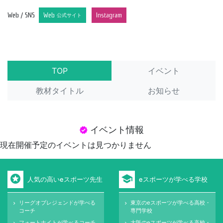
Web / SNS
Web
Instagram
公式サイト
TOP
イベント
教材タイトル
お知らせ
イベント情報
verified
現在開催予定のイベントは見つかりません
stars
school
人気の高いeスポーツ先生
eスポーツが学べる学校
リーグオブレジェンドが学べる
東京のeスポーツが学べる高校・
keyboard_arrow_right
keyboard_arrow_right
コーチ
専門学校
フォートナイトが学べるコーチ
大阪のeスポーツが学べる高校・