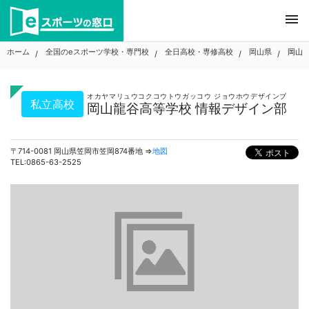
Skip
menu
to
content
ホーム
全国のeスポーツ学校・専門校
全日高校・専修高校
岡山県
岡山
オカヤマリュウコクコウトウガッコウ ジョウホウデザインブ
私立高校
岡山龍谷高等学校 情報デザイン部
〒714-0081 岡山県笠岡市笠岡874番地 ⇒
地図
TEL:0865-63-2525