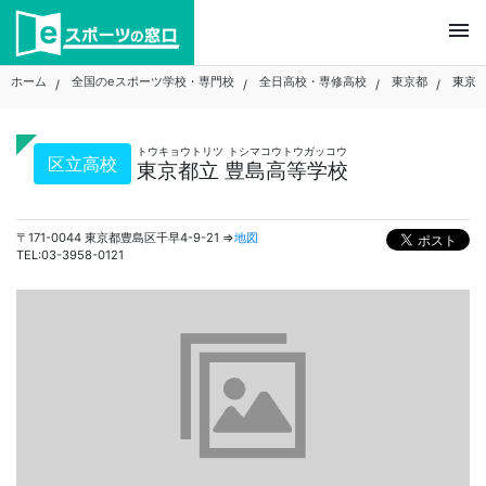
Skip
menu
to
content
ホーム
全国のeスポーツ学校・専門校
全日高校・専修高校
東京都
東京都
トウキョウトリツ トシマコウトウガッコウ
区立高校
東京都立 豊島高等学校
〒171-0044 東京都豊島区千早4-9-21 ⇒
地図
TEL:03-3958-0121