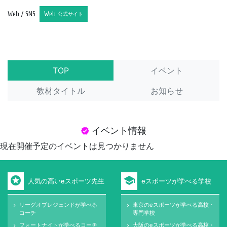
Web / SNS
Web
公式サイト
TOP
イベント
教材タイトル
お知らせ
イベント情報
verified
現在開催予定のイベントは見つかりません
stars
school
人気の高いeスポーツ先生
eスポーツが学べる学校
リーグオブレジェンドが学べる
東京のeスポーツが学べる高校・
keyboard_arrow_right
keyboard_arrow_right
コーチ
専門学校
フォートナイトが学べるコーチ
大阪のeスポーツが学べる高校・
keyboard_arrow_right
keyboard_arrow_right