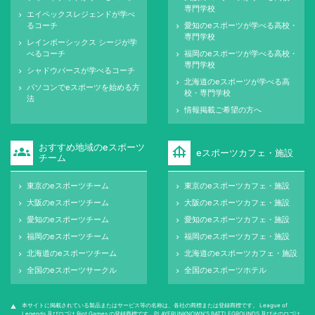
専門学校
エイペックスレジェンドが学べ
keyboard_arrow_right
るコーチ
愛知のeスポーツが学べる高校・
keyboard_arrow_right
専門学校
レインボーシックス シージが学
keyboard_arrow_right
べるコーチ
福岡のeスポーツが学べる高校・
keyboard_arrow_right
専門学校
シャドウバースが学べるコーチ
keyboard_arrow_right
北海道のeスポーツが学べる高
keyboard_arrow_right
パソコンでeスポーツを始める方
keyboard_arrow_right
校・専門学校
法
情報掲載ご希望の方へ
keyboard_arrow_right
おすすめ地域のeスポーツ
groups
foundation
eスポーツカフェ・施設
チーム
東京のeスポーツチーム
東京のeスポーツカフェ・施設
keyboard_arrow_right
keyboard_arrow_right
大阪のeスポーツチーム
大阪のeスポーツカフェ・施設
keyboard_arrow_right
keyboard_arrow_right
愛知のeスポーツチーム
愛知のeスポーツカフェ・施設
keyboard_arrow_right
keyboard_arrow_right
福岡のeスポーツチーム
福岡のeスポーツカフェ・施設
keyboard_arrow_right
keyboard_arrow_right
北海道のeスポーツチーム
北海道のeスポーツカフェ・施設
keyboard_arrow_right
keyboard_arrow_right
全国のeスポーツサークル
全国のeスポーツホテル
keyboard_arrow_right
keyboard_arrow_right
本サイトに掲載されている製品またはサービス等の名称は、各社の商標または登録商標です。 League of
warning
Legends 及びロゴは Riot Games の登録商標です。PLAYERUNKNOWN'S BATTLEGROUNDS 及びそのロゴは