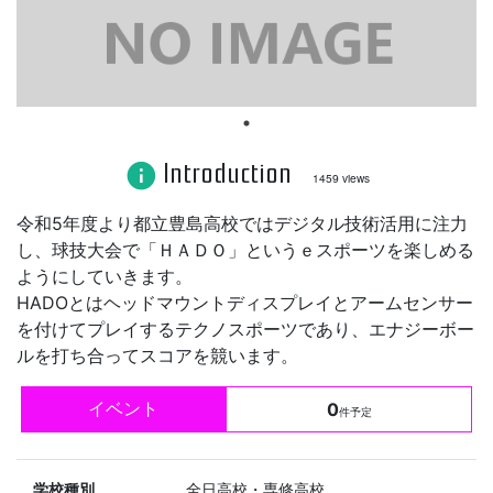
Introduction
info
1459 views
令和5年度より都立豊島高校ではデジタル技術活用に注力
し、球技大会で「ＨＡＤＯ」というｅスポーツを楽しめる
ようにしていきます。
HADOとはヘッドマウントディスプレイとアームセンサー
を付けてプレイするテクノスポーツであり、エナジーボー
ルを打ち合ってスコアを競います。
イベント
0
件予定
学校種別
全日高校・専修高校