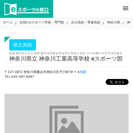
Skip
menu
to
content
ホーム
全国のeスポーツ学校・専門校
全日高校・専修高校
神奈川県
神
県立高校
カナガワケンリツ カナガワコウギョウコウトウガッコウ イースポーツドウコウカイ
神奈川県立 神奈川工業高等学校 eスポーツ部
〒221-0812 神奈川県横浜市神奈川区平川町19-1 ⇒
地図
TEL:045-491-9461