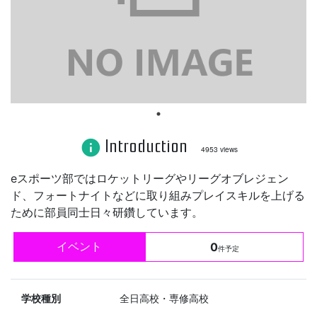
Introduction
info
4953 views
eスポーツ部ではロケットリーグやリーグオブレジェン
ド、フォートナイトなどに取り組みプレイスキルを上げる
ために部員同士日々研鑽しています。
イベント
0
件予定
学校種別
全日高校・専修高校