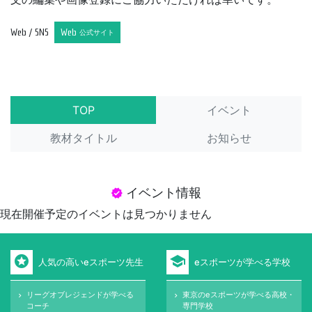
Web / SNS
Web
公式サイト
TOP
イベント
教材タイトル
お知らせ
イベント情報
verified
現在開催予定のイベントは見つかりません
stars
school
人気の高いeスポーツ先生
eスポーツが学べる学校
リーグオブレジェンドが学べる
東京のeスポーツが学べる高校・
keyboard_arrow_right
keyboard_arrow_right
コーチ
専門学校