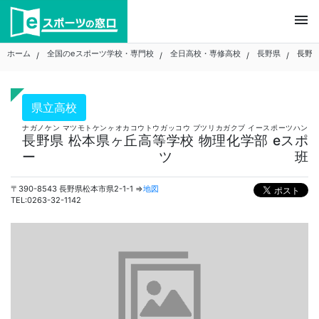
Skip
menu
to
content
ホーム
全国のeスポーツ学校・専門校
全日高校・専修高校
長野県
長野県
県立高校
ナガノケン マツモトケンヶオカコウトウガッコウ ブツリカガクブ イースポーツハン
長野県 松本県ヶ丘高等学校 物理化学部 eスポ
ーツ班
〒390-8543 長野県松本市県2-1-1 ⇒
地図
TEL:0263-32-1142