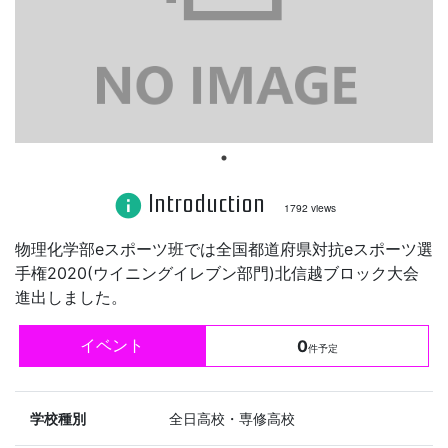
Introduction
info
1792 views
物理化学部eスポーツ班では全国都道府県対抗eスポーツ選
手権2020(ウイニングイレブン部門)北信越ブロック大会
進出しました。
イベント
0
件予定
学校種別
全日高校・専修高校