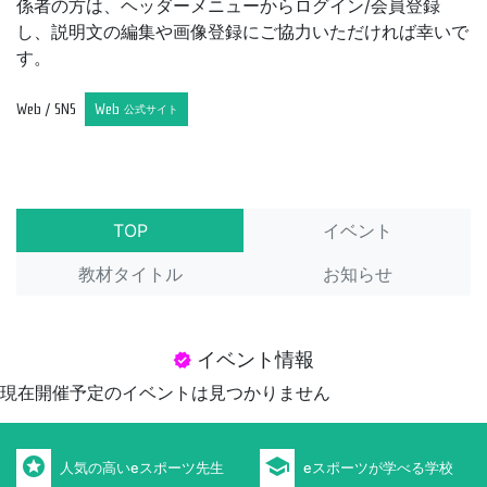
係者の方は、ヘッダーメニューからログイン/会員登録
し、説明文の編集や画像登録にご協力いただければ幸いで
す。
Web / SNS
Web
公式サイト
TOP
イベント
教材タイトル
お知らせ
イベント情報
verified
現在開催予定のイベントは見つかりません
stars
school
人気の高いeスポーツ先生
eスポーツが学べる学校